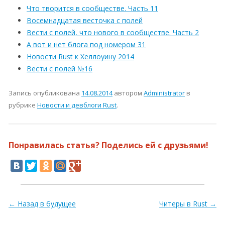
Что творится в сообществе. Часть 11
Восемнадцатая весточка с полей
Вести с полей, что нового в сообществе. Часть 2
А вот и нет блога под номером 31
Новости Rust к Хеллоуину 2014
Вести с полей №16
Запись опубликована
14.08.2014
автором
Administrator
в
рубрике
Новости и девблоги Rust
.
Понравилась статья? Поделись ей с друзьями!
Навигация по записям
←
Назад в будущее
Читеры в Rust
→