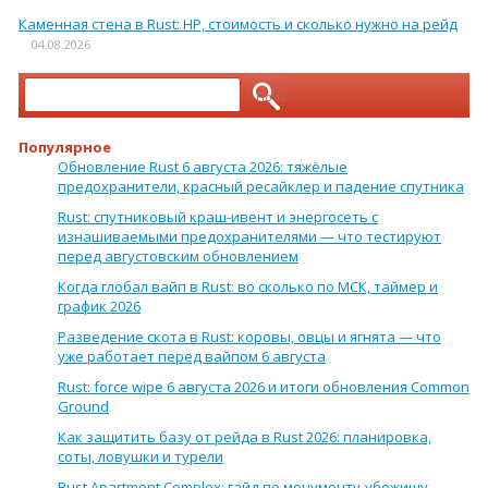
Каменная стена в Rust: HP, стоимость и сколько нужно на рейд
04.08.2026
Найти:
Популярное
Обновление Rust 6 августа 2026: тяжёлые
предохранители, красный ресайклер и падение спутника
Rust: спутниковый краш-ивент и энергосеть с
изнашиваемыми предохранителями — что тестируют
перед августовским обновлением
Когда глобал вайп в Rust: во сколько по МСК, таймер и
график 2026
Разведение скота в Rust: коровы, овцы и ягнята — что
уже работает перед вайпом 6 августа
Rust: force wipe 6 августа 2026 и итоги обновления Common
Ground
Как защитить базу от рейда в Rust 2026: планировка,
соты, ловушки и турели
Rust Apartment Complex: гайд по монументу-убежищу —