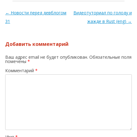
Навигация по записям
←
Новости перед девблогом
Видеотуториал по голоду и
31
жажде в Rust (eng)
→
Добавить комментарий
Ваш адрес email не будет опубликован.
Обязательные поля
помечены
*
Комментарий
*
Имя
*