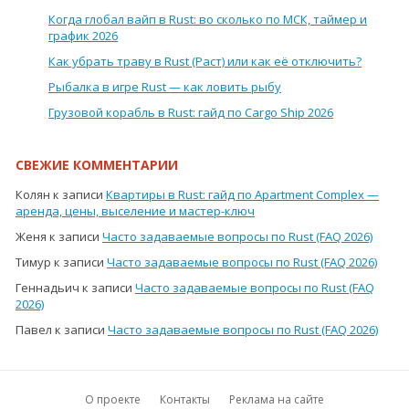
Когда глобал вайп в Rust: во сколько по МСК, таймер и
график 2026
Как убрать траву в Rust (Раст) или как её отключить?
Рыбалка в игре Rust — как ловить рыбу
Грузовой корабль в Rust: гайд по Cargo Ship 2026
СВЕЖИЕ КОММЕНТАРИИ
Колян
к записи
Квартиры в Rust: гайд по Apartment Complex —
аренда, цены, выселение и мастер-ключ
Женя
к записи
Часто задаваемые вопросы по Rust (FAQ 2026)
Тимур
к записи
Часто задаваемые вопросы по Rust (FAQ 2026)
Геннадьич
к записи
Часто задаваемые вопросы по Rust (FAQ
2026)
Павел
к записи
Часто задаваемые вопросы по Rust (FAQ 2026)
О проекте
Контакты
Реклама на сайте