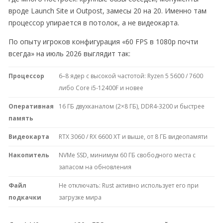
вроде Launch Site и Outpost, замесы 20 на 20. Именно там
процессор упирается в потолок, а не видеокарта.
По опыту игроков конфигурация «60 FPS в 1080p почти
всегда» на июль 2026 выглядит так:
Процессор
6–8 ядер с высокой частотой: Ryzen 5 5600 / 7600
либо Core i5-12400F и новее
Оперативная
16 ГБ двухканалом (2×8 ГБ), DDR4-3200 и быстрее
память
Видеокарта
RTX 3060 / RX 6600 XT и выше, от 8 ГБ видеопамяти
Накопитель
NVMe SSD, минимум 60 ГБ свободного места с
запасом на обновления
Файл
Не отключать: Rust активно использует его при
подкачки
загрузке мира