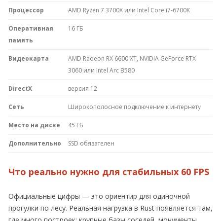
Процессор
AMD Ryzen 7 3700X или Intel Core i7-6700K
Оперативная
16 ГБ
память
Видеокарта
AMD Radeon RX 6600 XT, NVIDIA GeForce RTX
3060 или Intel Arc B580
DirectX
версия 12
Сеть
Широкополосное подключение к интернету
Место на диске
45 ГБ
Дополнительно
SSD обязателен
Что реально нужно для стабильных 60 FPS
Официальные цифры — это ориентир для одиночной
прогулки по лесу. Реальная нагрузка в Rust появляется там,
где много построек: крупные базы соседей, монументы