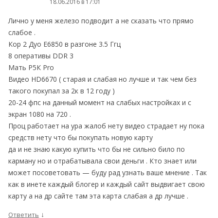
18.06.2016 в 17:01
Лично у меня железо подводит а не сказать что прямо
слабое .
Кор 2 Дуо Е6850 в разгоне 3.5 Ггц
8 оперативы DDR 3
Мать Р5К Pro
Видео HD6670 ( старая и слабая но лучше и так чем без
такого покупал за 2к в 12 году )
20-24 фпс на данный момент на слабых настройках и с
экран 1080 на 720 .
Проц работает на ура жалоб нету видео страдает ну пока
средств нету что бы покупать новую карту
да и не знаю какую купить что бы не сильно било по
карману но и отрабатывала свои деньги . Кто знает или
может посоветовать — буду рад узнать ваше мнение . Так
как в инете каждый блогер и каждый сайт выдвигает свою
карту а на др сайте там эта карта слабая а др лучше .
↓
Ответить