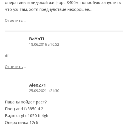
оперативы и видюхой жи форс 8400м. попробую запустить
что уж там, хотя предчувствие нехорошее…
↓
Ответить
BaYnTi
18.06.2016 в 16:52
df
↓
Ответить
Alex271
25.09.2021 в 21:30
Пацаны пойдет раст?
Проц and fx3850 4.2
Видюха gtx 1050 ti 4gb
Оперативка 12гб