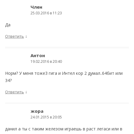
Член
25.03.2016 в 11:23
Да
↓
Ответить
Антон
19.02.2016 в 20:40
Норм? У меня тоже3 гига и Интел кор 2 думал..64бит или
34?
↓
Ответить
жора
24.01.2015 в 20:05
данил а ты с таким железом играешь в раст легаси или в