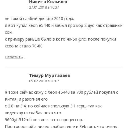
Никита Колычев
27.01.2018 в 16:37
не такой слабый для игр 2010 года.
я вот купил xeon e5440 и забыл про кор 2 дуо как страшный
сон.
к примеру раньше было в кс го 40-50 фпс, после покупки
ксеона стало 70-80
↓
Ответить
Тимур Муртазаев
05.02.2018 в 20:07
Я тоже сейчас сижу с Xeon e5440 за 700 рублей покупал с
Китая, и разогнал его
с 2.8 на 3.4, но сейчас использую 3.1 герц, так как
видеокарта слабая пока что
9600gt 512mb не тянет этот процессор.
Проц хороший а видео слабое, еще и 3gb ram, что очень