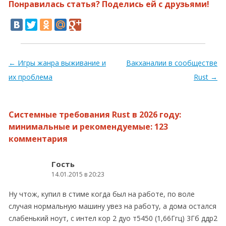
Понравилась статья? Поделись ей с друзьями!
Навигация по записям
←
Игры жанра выживание и
Вакханалии в сообществе
их проблема
Rust
→
Системные требования Rust в 2026 году:
минимальные и рекомендуемые
: 123
комментария
Гость
14.01.2015 в 20:23
Ну чтож, купил в стиме когда был на работе, по воле
случая нормальную машину увез на работу, а дома остался
слабенький ноут, с интел кор 2 дуо т5450 (1,66Ггц) 3Гб ддр2