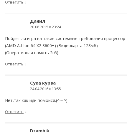
↓
Ответить
Данил
20.06.2015 в 23:24
Пойдет ли игра на такие системные требования процессор
(AMD Athlon 64 X2 3600+) (Видеокарта 128мб)
(Оперативная память 2гб)
↓
Ответить
Сука курва
24.04.2016 в 13:55
Нет,так как иди помойся.(^～^)
↓
Ответить
Dzambik