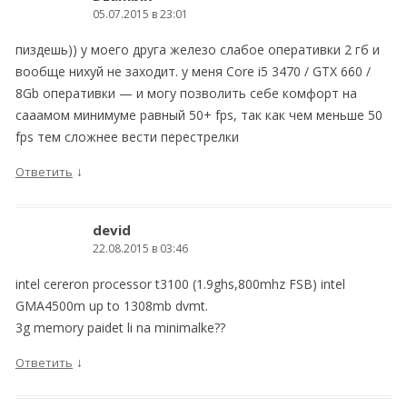
05.07.2015 в 23:01
пиздешь)) у моего друга железо слабое оперативки 2 гб и
вообще нихуй не заходит. у меня Core i5 3470 / GTX 660 /
8Gb оперативки — и могу позволить себе комфорт на
сааамом минимуме равный 50+ fps, так как чем меньше 50
fps тем сложнее вести перестрелки
↓
Ответить
devid
22.08.2015 в 03:46
intel cereron processor t3100 (1.9ghs,800mhz FSB) intel
GMA4500m up to 1308mb dvmt.
3g memory paidet li na minimalke??
↓
Ответить