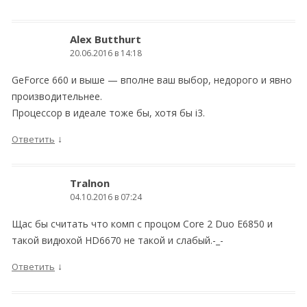
Alex Butthurt
20.06.2016 в 14:18
GeForce 660 и выше — вполне ваш выбор, недорого и явно
производительнее.
Процессор в идеале тоже бы, хотя бы i3.
↓
Ответить
Tralnon
04.10.2016 в 07:24
Щас бы считать что комп с процом Core 2 Duo E6850 и
такой видюхой HD6670 не такой и слабый.-_-
↓
Ответить