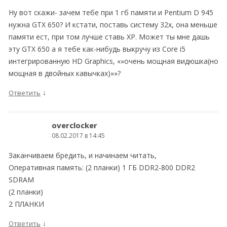
Ну вот скажи- зачем тебе при 1 гб памяти и Pentium D 945
нужна GTX 650? И кстати, поставь систему 32х, она меньше
памяти ест, при том лучше ставь ХР. Может ты мне дашь
эту GТX 650 а я тебе как-нибудь выкручу из Core i5
интегрированную HD Graphics, «»очень мощная видюшка(но
мощная в двойных кавычках)»»?
↓
Ответить
overclocker
08.02.2017 в 14:45
Заканчиваем бредить, и начинаем читать,
Оперативная память: (2 планки) 1 ГБ DDR2-800 DDR2
SDRAM
(2 планки)
2 ПЛАНКИ
↓
Ответить