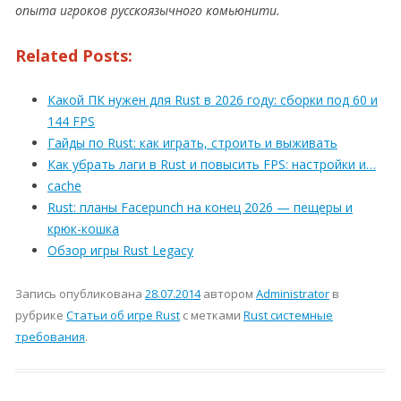
опыта игроков русскоязычного комьюнити.
Related Posts:
Какой ПК нужен для Rust в 2026 году: сборки под 60 и
144 FPS
Гайды по Rust: как играть, строить и выживать
Как убрать лаги в Rust и повысить FPS: настройки и…
cache
Rust: планы Facepunch на конец 2026 — пещеры и
крюк-кошка
Обзор игры Rust Legacy
Запись опубликована
28.07.2014
автором
Administrator
в
рубрике
Статьи об игре Rust
с метками
Rust системные
требования
.