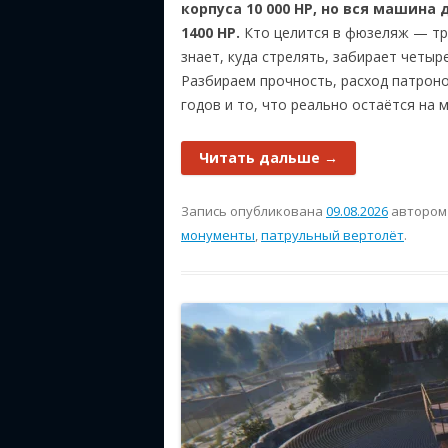
корпуса 10 000 HP, но вся машина
1400 HP.
Кто целится в фюзеляж — тра
знает, куда стрелять, забирает четыр
Разбираем прочность, расход патроно
годов и то, что реально остаётся на 
Читать дальше
→
Запись опубликована
09.08.2026
авторо
монументы
,
патрульный вертолёт
.