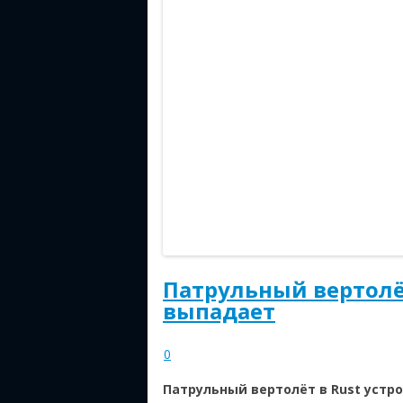
Патрульный вертолёт
выпадает
0
Патрульный вертолёт в Rust устро