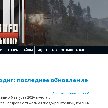
ИНВЕНТАРЬ
ВАЙПЫ
FAQ
LEGACY
НАШ КАНАЛ
АЧИНАЕТСЯ RUST
ЛЕМ ГЕННАДЬИЧА
одня: последнее обновление
ТРОИТЬ ДОМ
ИТЬ
Добавить комментарий
вышло 6 августа 2026 вместе с
RUST
АГИ И ПОДНЯТЬ FPS
осеть острова с тяжёлыми предохранителями, красный