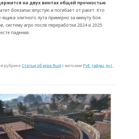
 держится на двух винтах общей прочностью
тит боезапас впустую и погибает от ракет. Кто
е ящика элитного лута примерно за минуту боя.
в, систему агро после переработки 2024 и 2025
месте падения.
м
в рубрике
Статьи об игре Rust
с метками
PvE
,
гайды
,
лут
,