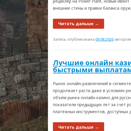
RUST ИЛИ DAYZ?
СИСТЕМН
рециклер на Power Plant, новый ивент
внешние стены и правки баланса оруж
МОНИТОРИНГ СЕРВЕ
КУПИТЬ R
Читать дальше
→
КАРТА РАЗРАБОТКИ
RUST ВИДЕО
Запись опубликована
09.08.2026
авторо
Лучшие онлайн казин
быстрыми выплата
Рынок онлайн-развлечений в сегмент
продолжает расти даже в условиях ре
объём рынка онлайн-казино для русск
показатели предыдущих лет за счёт р
платёжных инструментов, доступных д
Читать дальше
→