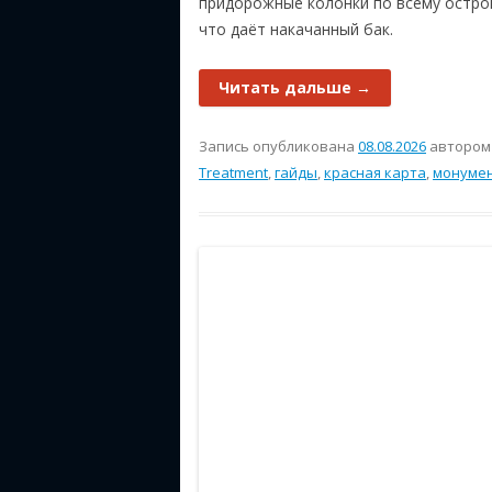
придорожные колонки по всему остров
что даёт накачанный бак.
Читать дальше
→
Запись опубликована
08.08.2026
авторо
Treatment
,
гайды
,
красная карта
,
монуме