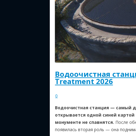
Водоочистная станци
Treatment 2026
0
Водоочистная станция — самый до
открывается одной синей картой 
монументе не спавнятся.
После обн
появилась вторая роль — она подним