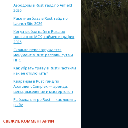
Аэродром в Rust: гайд по Airfield
2026
Ракетная база в Rust: гайд по
Launch Site 2026
Когда глобал вайп в Rust: во
сколько по МСК, таймер и график
2026
Сколько перезагружается
монумент в Rust: респавн лута и
НПС
Как убрать траву в Rust (Раст) или
как её отключить?
Квартиры в Rust: гайд по
Apartment Complex — аренда,
цены, выселение и мастер-ключ
Рыбалка в игре Rust — как ловить
рыбу
СВЕЖИЕ КОММЕНТАРИИ