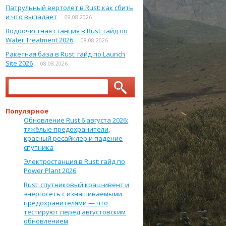
Патрульный вертолёт в Rust: как сбить
и что выпадает
09.08.2026
Водоочистная станция в Rust: гайд по
Water Treatment 2026
08.08.2026
Ракетная база в Rust: гайд по Launch
Site 2026
08.08.2026
Найти:
Популярное
Обновление Rust 6 августа 2026:
тяжёлые предохранители,
красный ресайклер и падение
спутника
Электростанция в Rust: гайд по
Power Plant 2026
Rust: спутниковый краш-ивент и
энергосеть с изнашиваемыми
предохранителями — что
тестируют перед августовским
обновлением