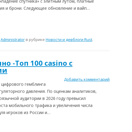
ЫЕ ТРЕБОВАНИЯ
 «падение спутника» с элитным лутом, платные
ия и брони. Следующее обновление и вайп…
РОВ
UST В STEAM
м
Administrator
в рубрике
Новости и девблоги Rust
.
о -Топ 100 casino с
ми
Добавить комментарий
е цифрового гемблинга
гуляторного давления. По оценкам аналитиков,
оязычной аудитории в 2026 году превысил
оста мобильного трафика и увеличения числа
ля игроков из России и…