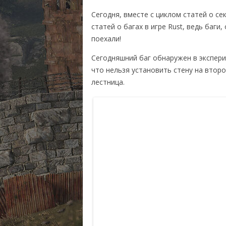
RUST ИЛИ DAYZ?
СИСТЕМН
Сегодня, вместе с циклом статей о се
МОНИТОРИНГ СЕРВЕ
КУПИТЬ R
статей о багах в игре Rust, ведь баг
поехали!
КАРТА РАЗРАБОТКИ
Сегодняшний баг обнаружен в экспери
RUST ВИДЕО
что нельзя установить стену на второ
лестница.