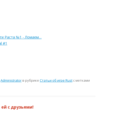
аги Раста №1 - Ломаем…
l #1
м
Administrator
в рубрике
Статьи об игре Rust
с метками
 ей с друзьями!