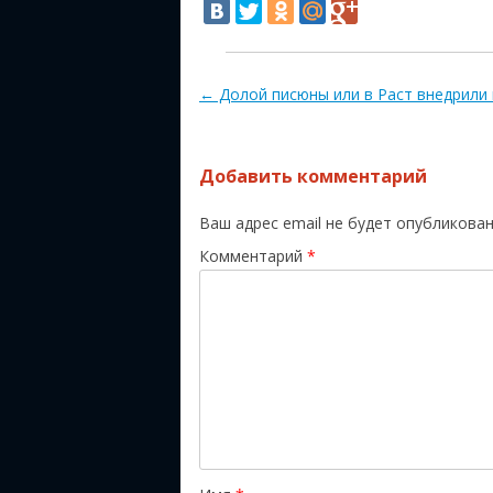
Навигация по записям
←
Долой писюны или в Раст внедрили
Добавить комментарий
Ваш адрес email не будет опубликован
Комментарий
*