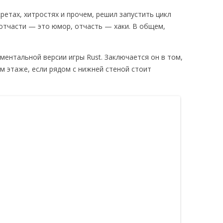
ЫЕ ТРЕБОВАНИЯ
кретах, хитростях и прочем, решил запустить цикл
РОВ
UST В STEAM
и, отчасти — это юмор, отчасть — хаки. В общем,
ментальной версии игры Rust. Заключается он в том,
м этаже, если рядом с нижней стеной стоит