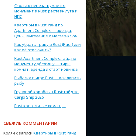
Сколько перезагружается
монумент в Rust: респавн лута и
НПС
Квартиры в Rust: гайд по
Apartment Complex — аренда,
цены, выселение и мастер-ключ
Как убрать траву в Rust (Раст) или
как её отключить?
Rust Apartment Complex: гайд по
монументу-убежищу — тиры
комнат, аренда и старт новичка
Рыбалка в игре Rust — как ловить
рыбу
Грузовой корабль в Rust: гайд по
Cargo Ship 2026
Rust консольные команды
СВЕЖИЕ КОММЕНТАРИИ
Колян
к записи
Квартиры в Rust: гайд