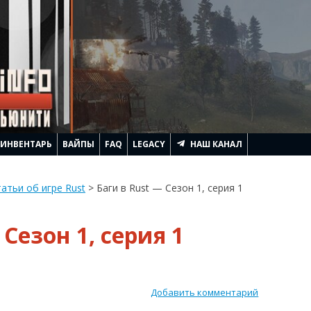
ИНВЕНТАРЬ
ВАЙПЫ
FAQ
LEGACY
НАШ КАНАЛ
АЧИНАЕТСЯ RUST
атьи об игре Rust
>
Баги в Rust — Сезон 1, серия 1
ЛЕМ ГЕННАДЬИЧА
 Сезон 1, серия 1
ТРОИТЬ ДОМ
ИТЬ
RUST
АГИ И ПОДНЯТЬ FPS
Добавить комментарий