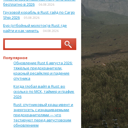
бесплатно в 2026
06.08.2026
Грузовой корабль в Rust: гайд по Cargo
Ship 2026
05.08.2026
Бур (отбойный молоток) в Rust: где
найти и как чинить
04.08.2026
Найти:
Популярное
Обновление Rust 6 августа 2026:
тяжёлые предохранители,
красный ресайклер и падение
спутника
Когда глобал вайп в Rust: во
сколько по МСК, таймер и график
2026
Rust: спутниковый краш-ивент и
энергосеть с изнашиваемыми
предохранителями — что
тестируют перед августовским
обновлением