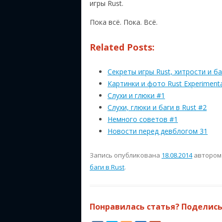
игры Rust.
Пока всё. Пока. Всё.
Related Posts:
Секреты игры Rust, хитрости и б
Картинки и фото Rust Experimenta
Слухи и глюки #1
Слухи, глюки и баги в Rust #2
Немного советов #1
Новости перед девблогом 31
Запись опубликована
18.08.2014
авторо
баги в Rust
.
Понравилась статья? Поделись