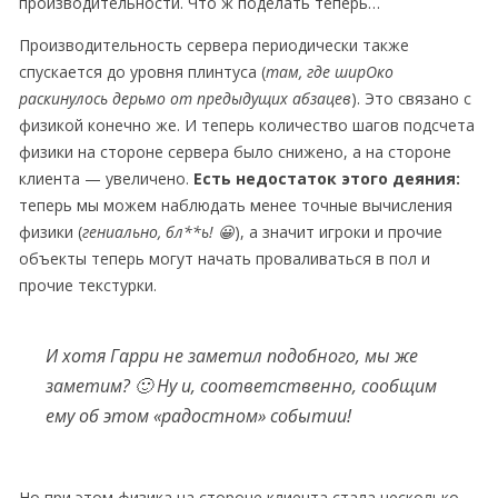
производительности. Что ж поделать теперь…
Производительность сервера периодически также
спускается до уровня плинтуса (
там, где ширОко
раскинулось дерьмо от предыдущих абзацев
). Это связано с
физикой конечно же. И теперь количество шагов подсчета
физики на стороне сервера было снижено, а на стороне
клиента — увеличено.
Есть недостаток этого деяния:
теперь мы можем наблюдать менее точные вычисления
физики (
гениально, бл**ь!
😀
), а значит игроки и прочие
объекты теперь могут начать проваливаться в пол и
прочие текстурки.
И хотя Гарри не заметил подобного, мы же
заметим? 🙂 Ну и, соответственно, сообщим
ему об этом «радостном» событии!
Но при этом физика на стороне клиента стала несколько