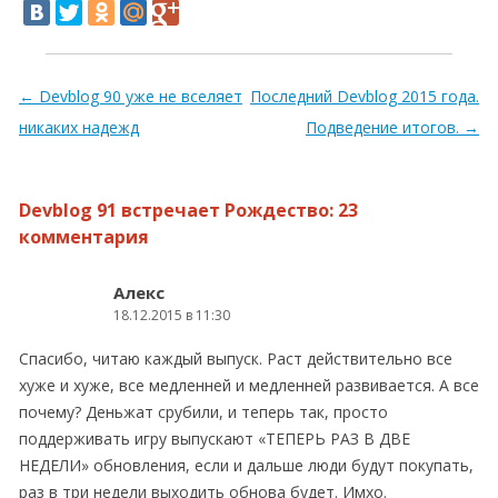
Навигация по записям
←
Devblog 90 уже не вселяет
Последний Devblog 2015 года.
никаких надежд
Подведение итогов.
→
Devblog 91 встречает Рождество
: 23
комментария
Алекс
18.12.2015 в 11:30
Спасибо, читаю каждый выпуск. Раст действительно все
хуже и хуже, все медленней и медленней развивается. А все
почему? Деньжат срубили, и теперь так, просто
поддерживать игру выпускают «ТЕПЕРЬ РАЗ В ДВЕ
НЕДЕЛИ» обновления, если и дальше люди будут покупать,
раз в три недели выходить обнова будет. Имхо.