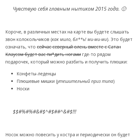
Чувствую себя главным нытиком 2015 года. 🙂
Короче, в различных местах на карте вы будете слышать
звон колокольчиков (
как мило, бл**ь! ми-ми-ми
). Это будет
означать, что
сейчас северный олень вместе с Сатан
Клаусом будет вас пи*дить ногами
где-то рядом
подарочек, который можно разбить и получить плюшки:
Конфеты-леденцы
Плюшевые мишки (
утешительный приз типа
)
Носки
$$#%#%#&#$^#$##^&#$!!!
Носок можно повесить у костра и периодически он будет