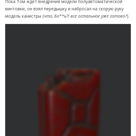
Пока Том ждет внедрения модели полуавтоматической
винтовки, он взял передышку и набросал на скорую руку
модель канистры (
что, бл**ь?! все остальное уже готово?
).