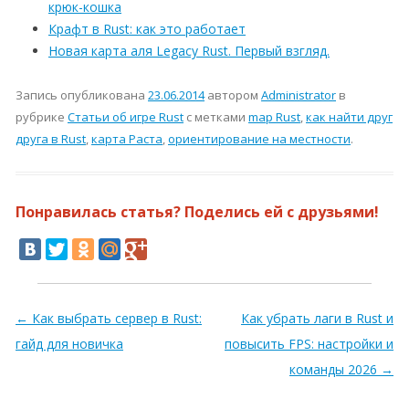
крюк-кошка
Крафт в Rust: как это работает
Новая карта аля Legacy Rust. Первый взгляд.
Запись опубликована
23.06.2014
автором
Administrator
в
рубрике
Статьи об игре Rust
с метками
map Rust
,
как найти друг
друга в Rust
,
карта Раста
,
ориентирование на местности
.
Понравилась статья? Поделись ей с друзьями!
Навигация по записям
←
Как выбрать сервер в Rust:
Как убрать лаги в Rust и
гайд для новичка
повысить FPS: настройки и
команды 2026
→