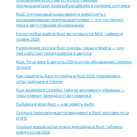
предохранители, красный ресайклер и падение спутника
Rust: спутниковый краш-ивент и энергосеть с
изнашиваемыми предохранителями — что тестируют
перед августовским обновлением
Когда глобал вайп в Rust: во сколько по МСК, таймер и
график 2026
Разведение скота в Rust: коровы, овцы и ягнята — что
уже работает перед вайпом 6 августа
Rust: force wipe 6 августа 2026 и итоги обновления Common
Ground
Как защитить базу от рейда в Rust 2026: планировка,
соты, ловушки и турели
Rust Apartment Complex: гайд по монументу-убежищу —
тиры комнат, аренда и старт новичка
Рыбалка в игре Rust — как ловить рыбу
Сколько перезагружается монумент в Rust: респавн лута
и НПС
Сколько взрывчатки нужно для рейда в Rust: таблица
рейд-костов 2026