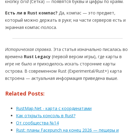
кнопку
Grid
(Сетка) — появятся буквы и цифры по краям.
Есть ли в Rust компас?
Да, компас — это предмет,
который можно держать в руке; на части серверов есть и
экранная компас-полоса.
Историческая справка.
Эта статья изначально писалась во
времена
Rust Legacy
(первой версии игры), где карты в
игре не было и приходилось искать сторонние карты
острова. В современном Rust (Experimental/Rust+) карта
встроена — актуальная информация приведена выше.
Related Posts:
RustMap.Net - карта с координатами
Как открыть консоль в Rust?
От сообщества №14
Rust: планы Facepunch на конец 2026 — пещеры и