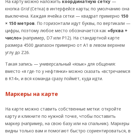
На карту можно наложить
координатную сетку
—
кнопка
Grid
(Сетка) в интерфейсе карты; по умолчанию она
выключена. Каждая ячейка сетки — квадрат примерно
150
× 150 метров
. По горизонтали идут буквы, по вертикали —
цифры, поэтому любое место обозначается как
«буква +
число»
(например, D7 или P12). На стандартной карте
размера 4500 диапазон примерно от A1 в левом верхнем
углу до Z26.
Такая запись — универсальный «язык» для общения:
вместо «я где-то у нефтянки» можно сказать «встречаемся
в K14», и вся команда сразу поймёт, куда идти.
Маркеры на карте
На карте можно ставить собственные метки: откройте
карту и кликните по нужной точке, чтобы поставить
маркер (например, на свою базу или на спальник). Маркеры
видны только вам и помогают быстро сориентироваться, в