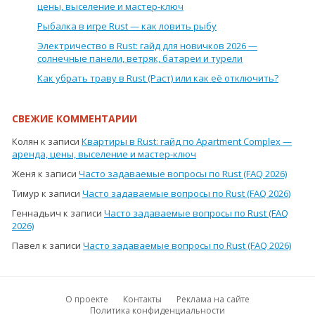
цены, выселение и мастер-ключ
Рыбалка в игре Rust — как ловить рыбу
Электричество в Rust: гайд для новичков 2026 —
солнечные панели, ветряк, батареи и турели
Как убрать траву в Rust (Раст) или как её отключить?
СВЕЖИЕ КОММЕНТАРИИ
Колян
к записи
Квартиры в Rust: гайд по Apartment Complex —
аренда, цены, выселение и мастер-ключ
Женя
к записи
Часто задаваемые вопросы по Rust (FAQ 2026)
Тимур
к записи
Часто задаваемые вопросы по Rust (FAQ 2026)
Геннадьич
к записи
Часто задаваемые вопросы по Rust (FAQ
2026)
Павел
к записи
Часто задаваемые вопросы по Rust (FAQ 2026)
О проекте
Контакты
Реклама на сайте
Политика конфиденциальности