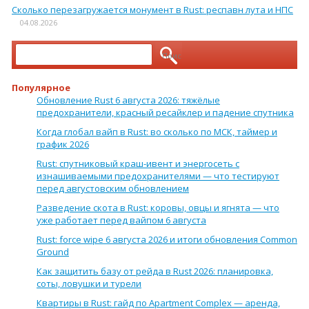
Сколько перезагружается монумент в Rust: респавн лута и НПС
04.08.2026
Найти:
Популярное
Обновление Rust 6 августа 2026: тяжёлые
предохранители, красный ресайклер и падение спутника
Когда глобал вайп в Rust: во сколько по МСК, таймер и
график 2026
Rust: спутниковый краш-ивент и энергосеть с
изнашиваемыми предохранителями — что тестируют
перед августовским обновлением
Разведение скота в Rust: коровы, овцы и ягнята — что
уже работает перед вайпом 6 августа
Rust: force wipe 6 августа 2026 и итоги обновления Common
Ground
Как защитить базу от рейда в Rust 2026: планировка,
соты, ловушки и турели
Квартиры в Rust: гайд по Apartment Complex — аренда,