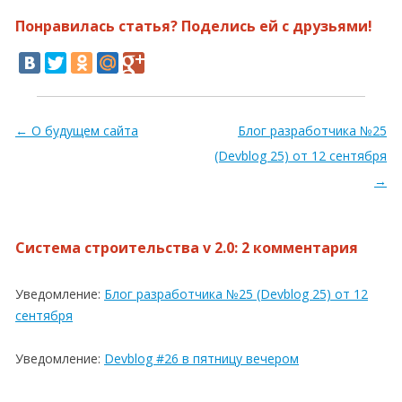
Понравилась статья? Поделись ей с друзьями!
Навигация по записям
←
О будущем сайта
Блог разработчика №25
(Devblog 25) от 12 сентября
→
Система строительства v 2.0
: 2 комментария
Уведомление:
Блог разработчика №25 (Devblog 25) от 12
сентября
Уведомление:
Devblog #26 в пятницу вечером