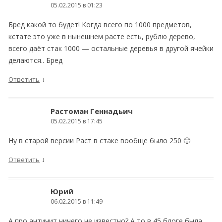
05.02.2015 в 01:23
Бред какой то будет! Когда всего по 1000 предметов,
кстате это уже в нынешнем расте есть, рублю дерево,
всего даёт стак 1000 — остальные деревья в другой ячейки
делаются.. Бред
↓
Ответить
Растоман Геннадьич
05.02.2015 в 17:45
Ну в старой версии Раст в стаке вообще было 250 🙂
↓
Ответить
Юрий
06.02.2015 в 11:49
А про античит ничего не известно? А то в 45 блоге была