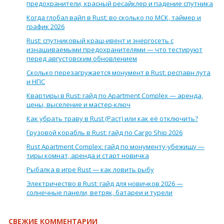
предохранители, красный ресайклер и падение спутника
Когда глобал вайп в Rust: во сколько по МСК, таймер и
график 2026
Rust: спутниковый краш-ивент и энергосеть с
изнашиваемыми предохранителями — что тестируют
перед августовским обновлением
Сколько перезагружается монумент в Rust: респавн лута
и НПС
Квартиры в Rust: гайд по Apartment Complex — аренда,
цены, выселение и мастер-ключ
Как убрать траву в Rust (Раст) или как её отключить?
Грузовой корабль в Rust: гайд по Cargo Ship 2026
Rust Apartment Complex: гайд по монументу-убежищу —
тиры комнат, аренда и старт новичка
Рыбалка в игре Rust — как ловить рыбу
Электричество в Rust: гайд для новичков 2026 —
солнечные панели, ветряк, батареи и турели
СВЕЖИЕ КОММЕНТАРИИ