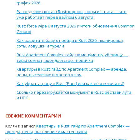
график 2026
Разведение скота в Rust: коровы, овцы и ягнята — что
уже работает перед вайпом 6 августа
Rust: force wipe 6 августа 2026 и итоги обновления Common
Ground
Как защитить базу от рейда в Rust 2026: планировка,
соты, ловушки и турели
Rust Apartment Complex: гайд по монументу-убежищу —
тиры комнат, аренда и старт новичка
Квартиры в Rust: гайд по Apartment Complex — аренда,
цены, выселение и мастер-ключ
Как убрать траву в Rust (Раст) или как её отключить?
Сколько перезагружается монумент в Rust: респавн лута
и НПС
СВЕЖИЕ КОММЕНТАРИИ
Колян
к записи
Квартиры в Rust: гайд по Apartment Complex —
аренда, цены, выселение и мастер-ключ