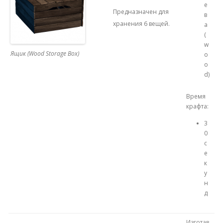
е
Предназначен для
в
хранения 6 вещей.
а
(
w
Ящик (Wood Storage Box)
o
o
d)
Время
крафта:
3
0
с
е
к
у
н
д
Изготав