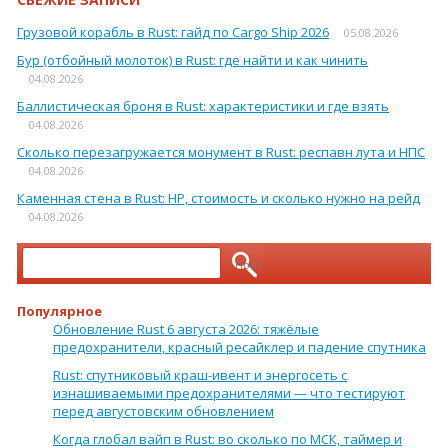
Грузовой корабль в Rust: гайд по Cargo Ship 2026
05.08.2026
Бур (отбойный молоток) в Rust: где найти и как чинить
04.08.2026
Баллистическая броня в Rust: характеристики и где взять
04.08.2026
Сколько перезагружается монумент в Rust: респавн лута и НПС
04.08.2026
Каменная стена в Rust: HP, стоимость и сколько нужно на рейд
04.08.2026
Найти:
Популярное
Обновление Rust 6 августа 2026: тяжёлые
предохранители, красный ресайклер и падение спутника
Rust: спутниковый краш-ивент и энергосеть с
изнашиваемыми предохранителями — что тестируют
перед августовским обновлением
Когда глобал вайп в Rust: во сколько по МСК, таймер и