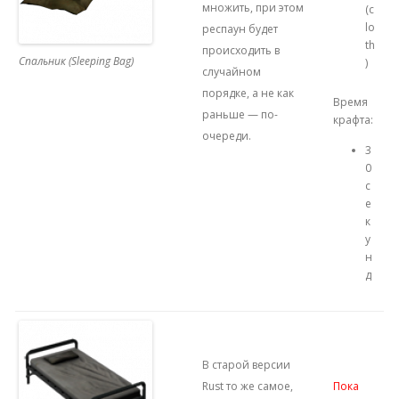
множить, при этом
(c
lo
респаун будет
th
происходить в
Спальник (Sleeping Bag)
)
случайном
порядке, а не как
Время
раньше — по-
крафта:
очереди.
3
0
с
е
к
у
н
д
В старой версии
Rust то же самое,
Пока