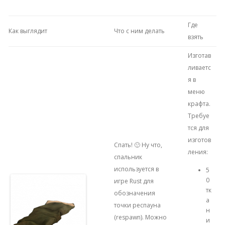
Где
Как выглядит
Что с ним делать
взять
Изготав
ливаетс
я в
меню
крафта.
Требуе
тся для
изготов
Спать! 🙂 Ну что,
ления:
спальник
используется в
5
0
игре Rust для
тк
обозначения
а
точки респауна
н
(respawn). Можно
и