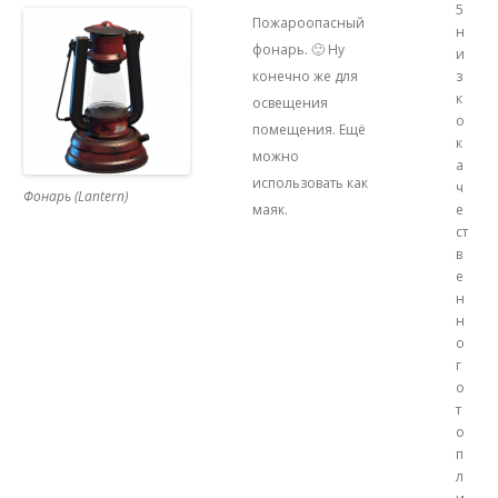
5
Пожароопасный
н
фонарь. 🙂 Ну
и
конечно же для
з
к
освещения
о
помещения. Ещё
к
можно
а
использовать как
ч
Фонарь (Lantern)
маяк.
е
ст
в
е
н
н
о
г
о
т
о
п
л