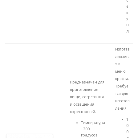
с
е
к
у
н
д
Изготав
ливаетс
я в
меню
крафта.
Предназначен для
Требуе
приготовления
тся для
пищи, согревания
изготов
и освещения
ления:
окрестностей.
1
Температура
0
+200
0
градусов
д