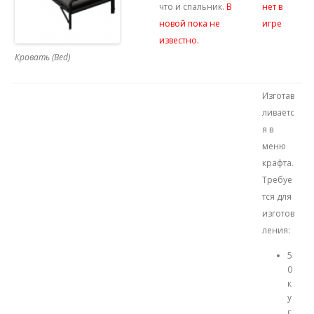
что и спальник.
В
нет в
новой пока не
игре
известно.
Кровать (Bed)
Изготав
ливаетс
я в
меню
крафта.
Требуе
тся для
изготов
ления:
5
0
к
у
с