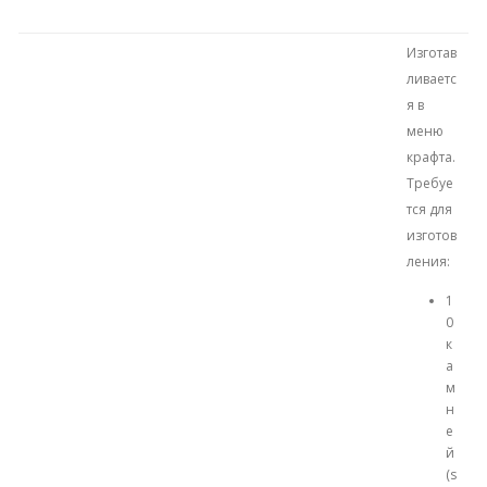
Изготав
ливаетс
я в
меню
крафта.
Требуе
тся для
изготов
ления:
1
0
к
а
м
н
е
й
(s