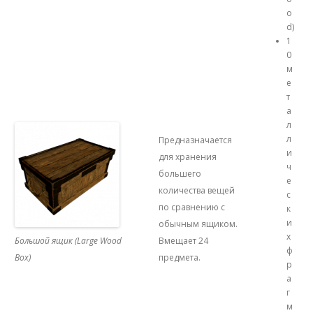
o
d)
1
0
м
е
т
а
л
л
Предназначается
и
для хранения
ч
большего
е
количества вещей
с
по сравнению с
к
и
обычным ящиком.
х
Большой ящик (Large Wood
Вмещает 24
ф
Box)
предмета.
р
а
г
м