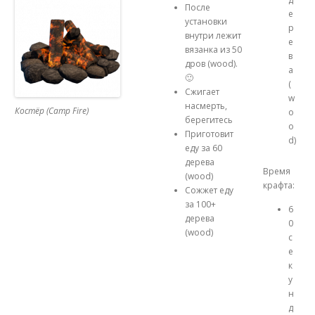
После
е
установки
р
внутри лежит
е
вязанка из 50
в
дров (wood).
а
🙂
(
Сжигает
w
насмерть,
Костёр (Camp Fire)
o
берегитесь
o
Приготовит
d)
еду за 60
дерева
Время
(wood)
крафта:
Сожжет еду
за 100+
6
дерева
0
(wood)
с
е
к
у
н
д