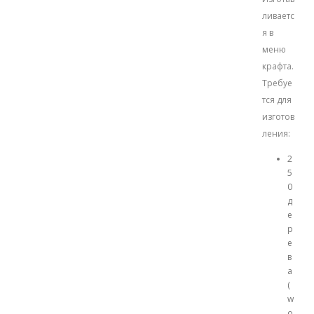
ливаетс
я в
меню
крафта.
Требуе
тся для
изготов
ления:
2
5
0
д
е
р
е
в
а
(
w
o