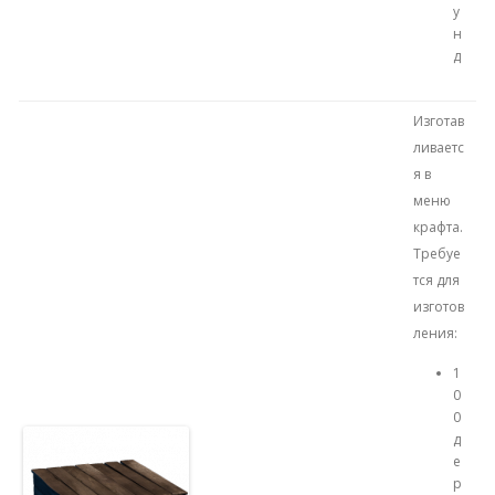
у
н
д
Изготав
ливаетс
я в
меню
крафта.
Требуе
тся для
изготов
ления:
1
0
0
д
е
р