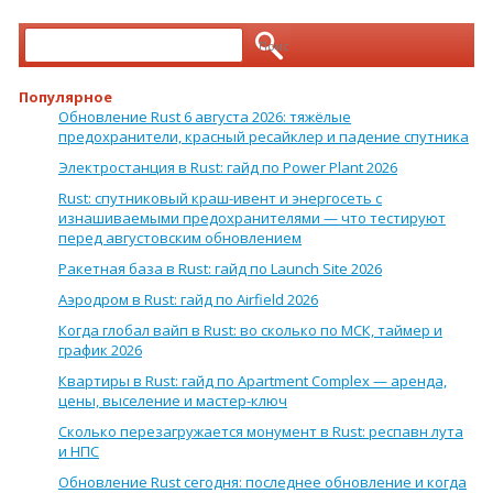
Найти:
Популярное
Обновление Rust 6 августа 2026: тяжёлые
предохранители, красный ресайклер и падение спутника
Электростанция в Rust: гайд по Power Plant 2026
Rust: спутниковый краш-ивент и энергосеть с
изнашиваемыми предохранителями — что тестируют
перед августовским обновлением
Ракетная база в Rust: гайд по Launch Site 2026
Аэродром в Rust: гайд по Airfield 2026
Когда глобал вайп в Rust: во сколько по МСК, таймер и
график 2026
Квартиры в Rust: гайд по Apartment Complex — аренда,
цены, выселение и мастер-ключ
Сколько перезагружается монумент в Rust: респавн лута
и НПС
Обновление Rust сегодня: последнее обновление и когда