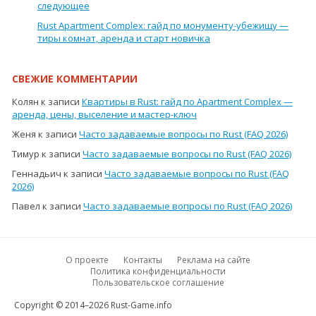
следующее
Rust Apartment Complex: гайд по монументу-убежищу —
тиры комнат, аренда и старт новичка
СВЕЖИЕ КОММЕНТАРИИ
Колян
к записи
Квартиры в Rust: гайд по Apartment Complex —
аренда, цены, выселение и мастер-ключ
Женя
к записи
Часто задаваемые вопросы по Rust (FAQ 2026)
Тимур
к записи
Часто задаваемые вопросы по Rust (FAQ 2026)
Геннадьич
к записи
Часто задаваемые вопросы по Rust (FAQ
2026)
Павел
к записи
Часто задаваемые вопросы по Rust (FAQ 2026)
О проекте
Контакты
Реклама на сайте
Политика конфиденциальности
Пользовательское соглашение
Copyright © 2014–2026 Rust-Game.info