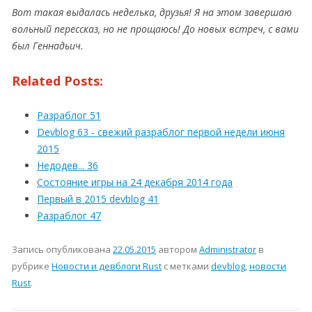
Вот такая выдалась неделька, друзья! Я на этом завершаю
вольный перессказ, но не прощаюсь! До новых встреч, с вами
был Геннадьич.
Related Posts:
Разраблог 51
Devblog 63 - свежий разраблог первой недели июня
2015
Недодев... 36
Состояние игры на 24 декабря 2014 года
Первый в 2015 devblog 41
Разраблог 47
Запись опубликована
22.05.2015
автором
Administrator
в
рубрике
Новости и девблоги Rust
с метками
devblog
,
новости
Rust
.