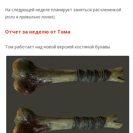
На следующей неделе планирует заняться расчлененкой
(
если я правильно понял
).
Отчет за неделю от Тома
Том работает над новой версией костяной булавы.