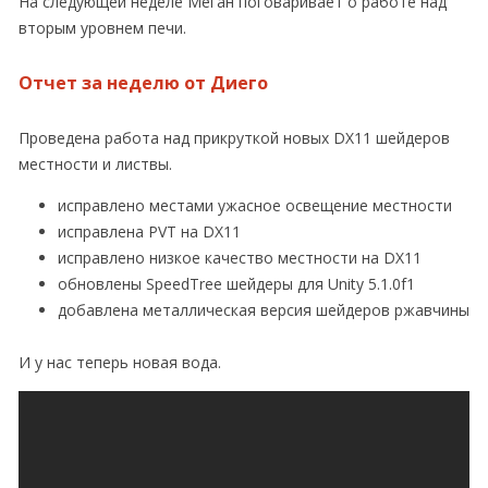
На следующей неделе Меган поговаривает о работе над
вторым уровнем печи.
Отчет за неделю от Диего
Проведена работа над прикруткой новых DX11 шейдеров
местности и листвы.
исправлено местами ужасное освещение местности
исправлена ​​PVT на DX11
исправлено ​​низкое качество местности на DX11
обновлены SpeedTree шейдеры для Unity 5.1.0f1
добавлена металлическая версия шейдеров ржавчины
И у нас теперь новая вода.