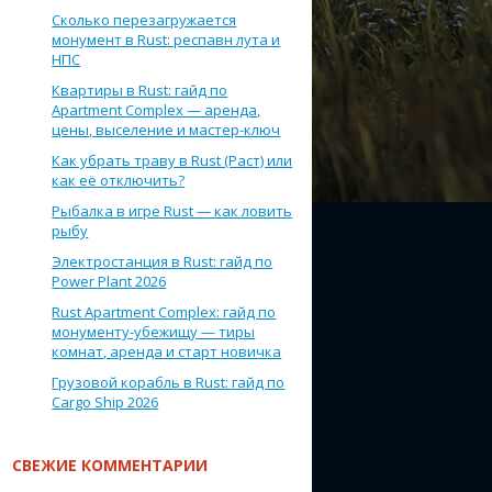
Сколько перезагружается
монумент в Rust: респавн лута и
НПС
Квартиры в Rust: гайд по
Apartment Complex — аренда,
цены, выселение и мастер-ключ
Как убрать траву в Rust (Раст) или
как её отключить?
Рыбалка в игре Rust — как ловить
рыбу
Электростанция в Rust: гайд по
Power Plant 2026
Rust Apartment Complex: гайд по
монументу-убежищу — тиры
комнат, аренда и старт новичка
Грузовой корабль в Rust: гайд по
Cargo Ship 2026
СВЕЖИЕ КОММЕНТАРИИ