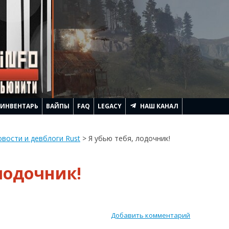
ИНВЕНТАРЬ
ВАЙПЫ
FAQ
LEGACY
НАШ КАНАЛ
АЧИНАЕТСЯ RUST
вости и девблоги Rust
>
Я убью тебя, лодочник!
ЛЕМ ГЕННАДЬИЧА
 лодочник!
ТРОИТЬ ДОМ
ИТЬ
RUST
АГИ И ПОДНЯТЬ FPS
Добавить комментарий