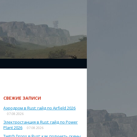
СВЕЖИЕ ЗАПИСИ
Аэродром в Rust: гайд по Airfield 2026
07.08.2026
Электростанция в Rust: гайд по Power
Plant 2026
07.08.2026
Twitch Drops в Rust: как получить скины