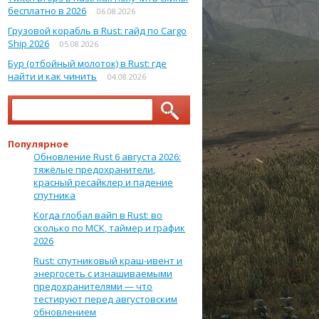
бесплатно в 2026
06.08.2026
Грузовой корабль в Rust: гайд по Cargo
Ship 2026
05.08.2026
Бур (отбойный молоток) в Rust: где
найти и как чинить
04.08.2026
Найти:
Популярное
Обновление Rust 6 августа 2026:
тяжёлые предохранители,
красный ресайклер и падение
спутника
Когда глобал вайп в Rust: во
сколько по МСК, таймер и график
2026
Rust: спутниковый краш-ивент и
энергосеть с изнашиваемыми
предохранителями — что
тестируют перед августовским
обновлением