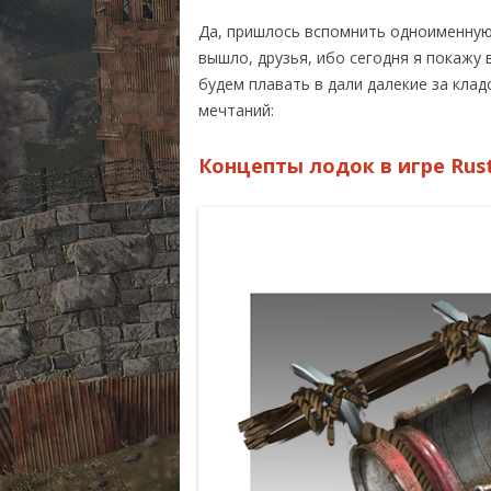
RUST ИЛИ DAYZ?
СИСТЕМН
Да, пришлось вспомнить одноименную
МОНИТОРИНГ СЕРВЕ
КУПИТЬ R
вышло, друзья, ибо сегодня я покажу 
будем плавать в дали далекие за кла
КАРТА РАЗРАБОТКИ
мечтаний:
RUST ВИДЕО
Концепты лодок в игре Rus