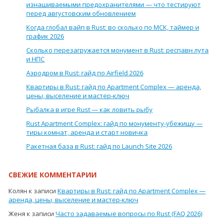
изнашиваемыми предохранителями — что тестируют
перед августовским обновлением
Когда глобал вайп в Rust: во сколько по МСК, таймер и
график 2026
Сколько перезагружается монумент в Rust: респавн лута
и НПС
Аэродром в Rust: гайд по Airfield 2026
Квартиры в Rust: гайд по Apartment Complex — аренда,
цены, выселение и мастер-ключ
Рыбалка в игре Rust — как ловить рыбу
Rust Apartment Complex: гайд по монументу-убежищу —
тиры комнат, аренда и старт новичка
Ракетная база в Rust: гайд по Launch Site 2026
СВЕЖИЕ КОММЕНТАРИИ
Колян
к записи
Квартиры в Rust: гайд по Apartment Complex —
аренда, цены, выселение и мастер-ключ
Женя
к записи
Часто задаваемые вопросы по Rust (FAQ 2026)