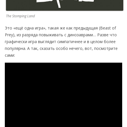
The Stomping Land
Это «ещё одна игра», такая же как предыдущая (Beast of
Prey), из разряда повыживать с динозаврами… Разве что
графически игра выглядит симпатичнее и в целом более
популярна. А так, сказать особо нечего, вот, посмотрите
сами: