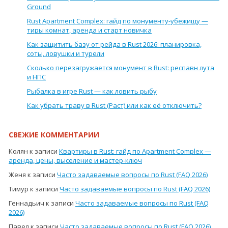
Ground
Rust Apartment Complex: гайд по монументу-убежищу —
тиры комнат, аренда и старт новичка
Как защитить базу от рейда в Rust 2026: планировка,
соты, ловушки и турели
Сколько перезагружается монумент в Rust: респавн лута
и НПС
Рыбалка в игре Rust — как ловить рыбу
Как убрать траву в Rust (Раст) или как её отключить?
СВЕЖИЕ КОММЕНТАРИИ
Колян
к записи
Квартиры в Rust: гайд по Apartment Complex —
аренда, цены, выселение и мастер-ключ
Женя
к записи
Часто задаваемые вопросы по Rust (FAQ 2026)
Тимур
к записи
Часто задаваемые вопросы по Rust (FAQ 2026)
Геннадьич
к записи
Часто задаваемые вопросы по Rust (FAQ
2026)
Павел
к записи
Часто задаваемые вопросы по Rust (FAQ 2026)