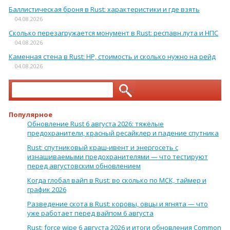
Баллистическая броня в Rust: характеристики и где взять
04.08.2026
Сколько перезагружается монумент в Rust: респавн лута и НПС
04.08.2026
Каменная стена в Rust: HP, стоимость и сколько нужно на рейд
04.08.2026
Найти:
Популярное
Обновление Rust 6 августа 2026: тяжёлые
предохранители, красный ресайклер и падение спутника
Rust: спутниковый краш-ивент и энергосеть с
изнашиваемыми предохранителями — что тестируют
перед августовским обновлением
Когда глобал вайп в Rust: во сколько по МСК, таймер и
график 2026
Разведение скота в Rust: коровы, овцы и ягнята — что
уже работает перед вайпом 6 августа
Rust: force wipe 6 августа 2026 и итоги обновления Common