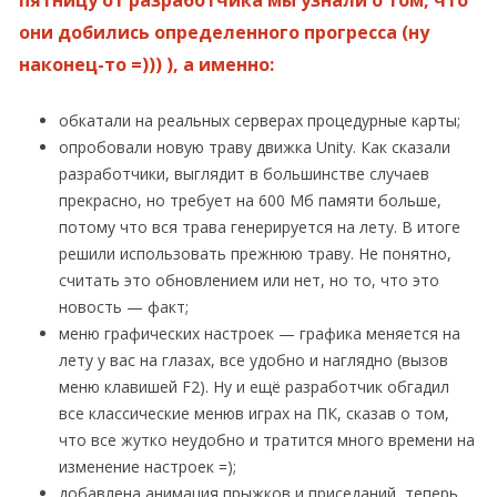
пятницу от разработчика мы узнали о том, что
они добились определенного прогресса (ну
наконец-то =))) ), а именно:
обкатали на реальных серверах процедурные карты;
опробовали новую траву движка Unity. Как сказали
разработчики, выглядит в большинстве случаев
прекрасно, но требует на 600 Мб памяти больше,
потому что вся трава генерируется на лету. В итоге
решили использовать прежнюю траву. Не понятно,
считать это обновлением или нет, но то, что это
новость — факт;
меню графических настроек — графика меняется на
лету у вас на глазах, все удобно и наглядно (вызов
меню клавишей F2). Ну и ещё разработчик обгадил
все классические менюв играх на ПК, сказав о том,
что все жутко неудобно и тратится много времени на
изменение настроек =);
добавлена анимация прыжков и приседаний, теперь