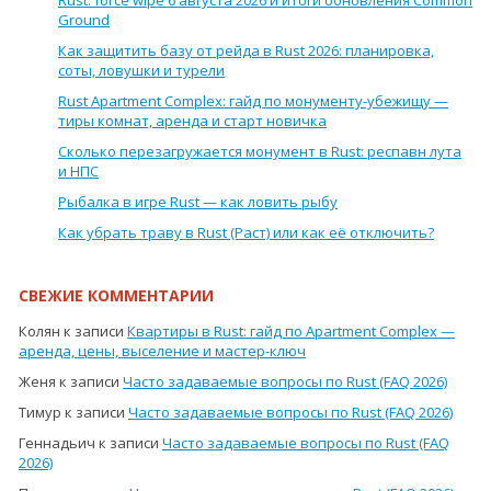
Ground
Как защитить базу от рейда в Rust 2026: планировка,
соты, ловушки и турели
Rust Apartment Complex: гайд по монументу-убежищу —
тиры комнат, аренда и старт новичка
Сколько перезагружается монумент в Rust: респавн лута
и НПС
Рыбалка в игре Rust — как ловить рыбу
Как убрать траву в Rust (Раст) или как её отключить?
СВЕЖИЕ КОММЕНТАРИИ
Колян
к записи
Квартиры в Rust: гайд по Apartment Complex —
аренда, цены, выселение и мастер-ключ
Женя
к записи
Часто задаваемые вопросы по Rust (FAQ 2026)
Тимур
к записи
Часто задаваемые вопросы по Rust (FAQ 2026)
Геннадьич
к записи
Часто задаваемые вопросы по Rust (FAQ
2026)