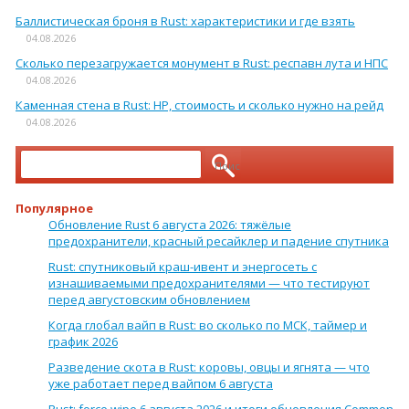
Баллистическая броня в Rust: характеристики и где взять
04.08.2026
Сколько перезагружается монумент в Rust: респавн лута и НПС
04.08.2026
Каменная стена в Rust: HP, стоимость и сколько нужно на рейд
04.08.2026
Найти:
Популярное
Обновление Rust 6 августа 2026: тяжёлые
предохранители, красный ресайклер и падение спутника
Rust: спутниковый краш-ивент и энергосеть с
изнашиваемыми предохранителями — что тестируют
перед августовским обновлением
Когда глобал вайп в Rust: во сколько по МСК, таймер и
график 2026
Разведение скота в Rust: коровы, овцы и ягнята — что
уже работает перед вайпом 6 августа
Rust: force wipe 6 августа 2026 и итоги обновления Common