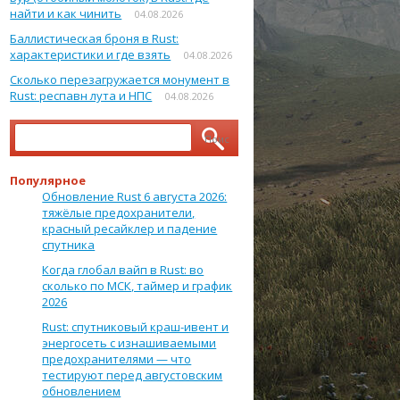
найти и как чинить
04.08.2026
Баллистическая броня в Rust:
характеристики и где взять
04.08.2026
Сколько перезагружается монумент в
Rust: респавн лута и НПС
04.08.2026
Найти:
Популярное
Обновление Rust 6 августа 2026:
тяжёлые предохранители,
красный ресайклер и падение
спутника
Когда глобал вайп в Rust: во
сколько по МСК, таймер и график
2026
Rust: спутниковый краш-ивент и
энергосеть с изнашиваемыми
предохранителями — что
тестируют перед августовским
обновлением