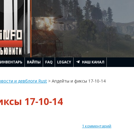
ИНВЕНТАРЬ
ВАЙПЫ
FAQ
LEGACY
НАШ КАНАЛ
АЧИНАЕТСЯ RUST
вости и девблоги Rust
>
Апдейты и фиксы 17-10-14
ЛЕМ ГЕННАДЬИЧА
ксы 17-10-14
ТРОИТЬ ДОМ
ИТЬ
RUST
АГИ И ПОДНЯТЬ FPS
1 комментарий