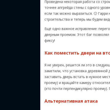
Проведена некоторая работа со строи
точнее апгрейда стены с одного уров
если так можно выразиться. 🙂 Гарр
строительства и теперь мы будем вид
Ещё одно важное исправление: перего
дверным проемом. Этот баг позволял 
фиксу!
Как поместить двери на в
Я не уверен, решится ли это в следу
заметили, что установка деревянной 
заставить дверь встать в нужное мест
проему) и вращайте камеру относител
(это почти перпендикулярно проему).
Альтернативная атака