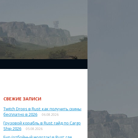
СВЕЖИЕ ЗАПИСИ
Twitch Drops в Rust: как получить скины
бесплатно в 2026
06.08.2026
Грузовой корабль в Rust: гайд по Cargo
Ship 2026
05.08.2026
Бур (отбойный молоток) в Rust: где