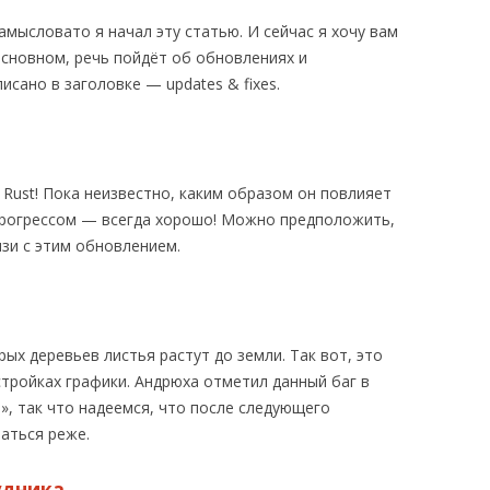
ЫЕ ТРЕБОВАНИЯ
замысловато я начал эту статью. И сейчас я хочу вам
РОВ
UST В STEAM
основном, речь пойдёт об обновлениях и
исано в заголовке — updates & fixes.
Rust! Пока неизвестно, каким образом он повлияет
с прогрессом — всегда хорошо! Можно предположить,
язи с этим обновлением.
ых деревьев листья растут до земли. Так вот, это
тройках графики. Андрюха отметил данный баг в
», так что надеемся, что после следующего
аться реже.
удника