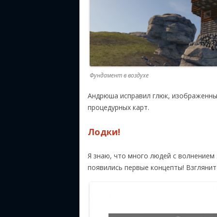
Фундамент в воздухе
Андрюша исправил глюк, изображенны
процедурных карт.
Лодки!
Я знаю, что много людей с волнением 
появились первые концепты! Взглянит