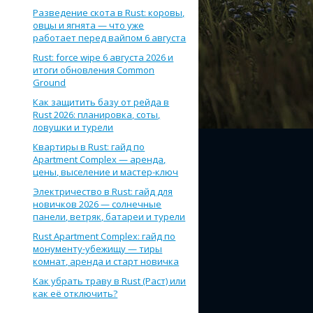
Разведение скота в Rust: коровы,
овцы и ягнята — что уже
работает перед вайпом 6 августа
Rust: force wipe 6 августа 2026 и
итоги обновления Common
Ground
Как защитить базу от рейда в
Rust 2026: планировка, соты,
ловушки и турели
Квартиры в Rust: гайд по
Apartment Complex — аренда,
цены, выселение и мастер-ключ
Электричество в Rust: гайд для
новичков 2026 — солнечные
панели, ветряк, батареи и турели
Rust Apartment Complex: гайд по
монументу-убежищу — тиры
комнат, аренда и старт новичка
Как убрать траву в Rust (Раст) или
как её отключить?