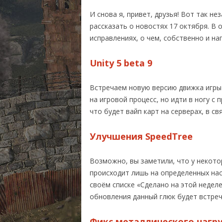
RUST ИЛИ DAYZ?
СИСТЕМН
И снова я, привет, друзья! Вот так не
МОНИТОРИНГ СЕРВЕ
КУПИТЬ R
рассказать о новостях 17 октября. В 
исправлениях, о чем, собственно и нап
КАРТА РАЗРАБОТКИ
Unity 5 beta 9
RUST ВИДЕО
Встречаем новую версию движка игры 
на игровой процесс, но идти в ногу 
что будет вайп карт на серверах, в св
Улучшения SpeedTree
Возможно, вы заметили, что у некотор
происходит лишь на определенных нас
своём списке «Сделано на этой неделе
обновления данный глюк будет встреч
Фикс металлического нагр