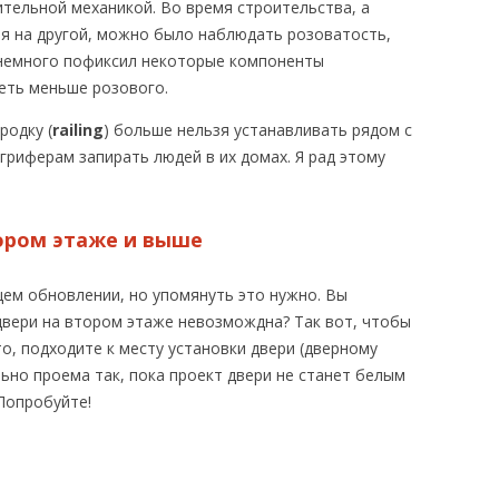
тельной механикой. Во время строительства, а
ня на другой, можно было наблюдать розоватость,
и немного пофиксил некоторые компоненты
еть меньше розового.
родку (
railing
) больше нельзя устанавливать рядом с
гриферам запирать людей в их домах. Я рад этому
тором этаже и выше
ющем обновлении, но упомянуть это нужно. Вы
двери на втором этаже невозмождна? Так вот, чтобы
о, подходите к месту установки двери (дверному
ьно проема так, пока проект двери не станет белым
 Попробуйте!