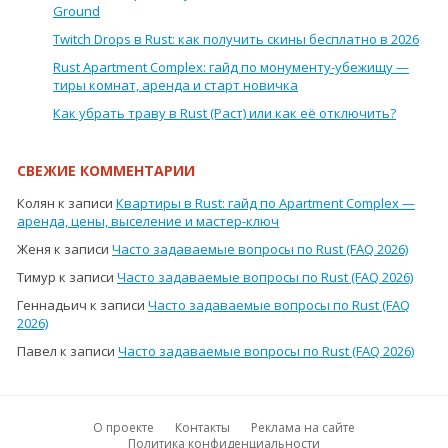
Ground
Twitch Drops в Rust: как получить скины бесплатно в 2026
Rust Apartment Complex: гайд по монументу-убежищу —
тиры комнат, аренда и старт новичка
Как убрать траву в Rust (Раст) или как её отключить?
СВЕЖИЕ КОММЕНТАРИИ
Колян
к записи
Квартиры в Rust: гайд по Apartment Complex —
аренда, цены, выселение и мастер-ключ
Женя
к записи
Часто задаваемые вопросы по Rust (FAQ 2026)
Тимур
к записи
Часто задаваемые вопросы по Rust (FAQ 2026)
Геннадьич
к записи
Часто задаваемые вопросы по Rust (FAQ
2026)
Павел
к записи
Часто задаваемые вопросы по Rust (FAQ 2026)
О проекте
Контакты
Реклама на сайте
Политика конфиденциальности