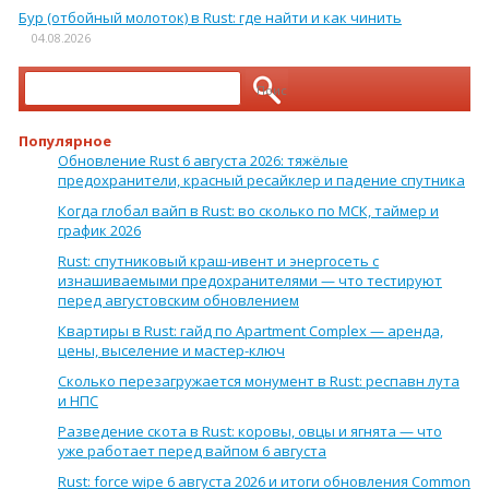
Бур (отбойный молоток) в Rust: где найти и как чинить
04.08.2026
Найти:
Популярное
Обновление Rust 6 августа 2026: тяжёлые
предохранители, красный ресайклер и падение спутника
Когда глобал вайп в Rust: во сколько по МСК, таймер и
график 2026
Rust: спутниковый краш-ивент и энергосеть с
изнашиваемыми предохранителями — что тестируют
перед августовским обновлением
Квартиры в Rust: гайд по Apartment Complex — аренда,
цены, выселение и мастер-ключ
Сколько перезагружается монумент в Rust: респавн лута
и НПС
Разведение скота в Rust: коровы, овцы и ягнята — что
уже работает перед вайпом 6 августа
Rust: force wipe 6 августа 2026 и итоги обновления Common