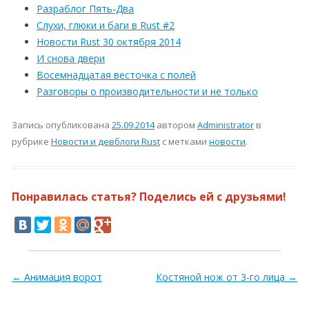
Разраблог Пять-Два
Слухи, глюки и баги в Rust #2
Новости Rust 30 октября 2014
И снова двери
Восемнадцатая весточка с полей
Разговоры о производительности и не только
Запись опубликована
25.09.2014
автором
Administrator
в
рубрике
Новости и девблоги Rust
с метками
новости
.
Понравилась статья? Поделись ей с друзьями!
Навигация по записям
←
Анимация ворот
Костяной нож от 3-го лица
→