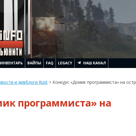
ИНВЕНТАРЬ
ВАЙПЫ
FAQ
LEGACY
НАШ КАНАЛ
АЧИНАЕТСЯ RUST
вости и девблоги Rust
>
Конкурс «Домик программиста» на ост
ЛЕМ ГЕННАДЬИЧА
мик программиста» на
ТРОИТЬ ДОМ
ИТЬ
RUST
АГИ И ПОДНЯТЬ FPS