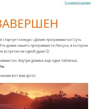
ЫЕ ТРЕБОВАНИЯ
5 комментариев
РОВ
UST В STEAM
 ЗАВЕРШЕН
ня стартует конкурс «Домик программиста»! Суть
ти домик нашего программиста Лексуса, в котором
не встретил ни одной души 🙂
аммиста». Внутри домика ещё одна табличка,
ть
.
ожении вот вам фото: