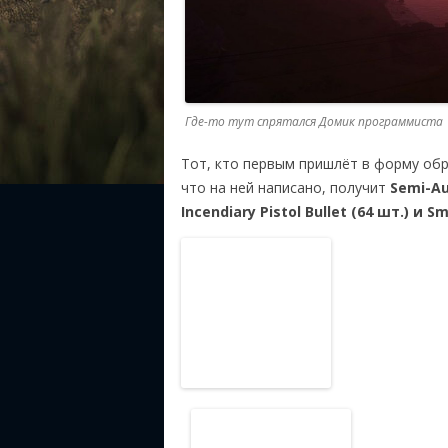
Где-то тут спрятался Домик программиста
Тот, кто первым пришлёт в форму об
что на ней написано, получит
Semi-Au
Incendiary Pistol Bullet (64 шт.) и S