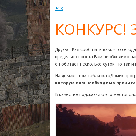
RUST ИЛИ DAYZ?
СИСТЕМН
+18
МОНИТОРИНГ СЕРВЕ
КУПИТЬ R
КОНКУРС!
КАРТА РАЗРАБОТКИ
RUST ВИДЕО
Друзья! Рад сообщить вам, что сегод
предельно проста:
Вам необходимо най
он обитает несколько суток, но так и 
На домике том табличка «Домик прогр
которую вам необходимо прочита
В качестве подсказки о его местопол