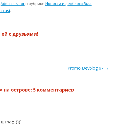
м
Administrator
в рубрике
Новости и девблоги Rust
,
с rust
.
 ей с друзьями!
Promo Devblog 67
→
» на острове
: 5 комментариев
штраф ))))