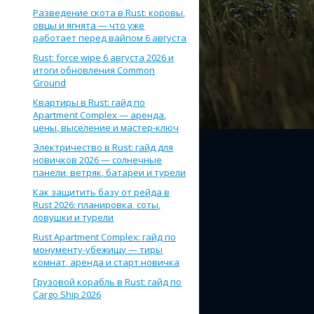
Разведение скота в Rust: коровы,
овцы и ягнята — что уже
работает перед вайпом 6 августа
Rust: force wipe 6 августа 2026 и
итоги обновления Common
Ground
Квартиры в Rust: гайд по
Apartment Complex — аренда,
цены, выселение и мастер-ключ
Электричество в Rust: гайд для
новичков 2026 — солнечные
панели, ветряк, батареи и турели
Как защитить базу от рейда в
Rust 2026: планировка, соты,
ловушки и турели
Rust Apartment Complex: гайд по
монументу-убежищу — тиры
комнат, аренда и старт новичка
Грузовой корабль в Rust: гайд по
Cargo Ship 2026