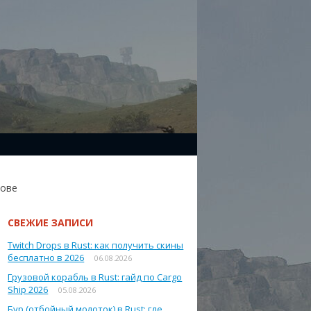
рове
СВЕЖИЕ ЗАПИСИ
Twitch Drops в Rust: как получить скины
бесплатно в 2026
06.08.2026
Грузовой корабль в Rust: гайд по Cargo
Ship 2026
05.08.2026
Бур (отбойный молоток) в Rust: где