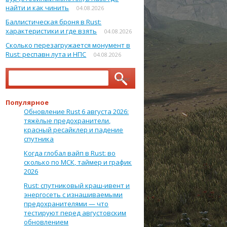
найти и как чинить
04.08.2026
Баллистическая броня в Rust:
характеристики и где взять
04.08.2026
Сколько перезагружается монумент в
Rust: респавн лута и НПС
04.08.2026
Найти:
Популярное
Обновление Rust 6 августа 2026:
тяжёлые предохранители,
красный ресайклер и падение
спутника
Когда глобал вайп в Rust: во
сколько по МСК, таймер и график
2026
Rust: спутниковый краш-ивент и
энергосеть с изнашиваемыми
предохранителями — что
тестируют перед августовским
обновлением