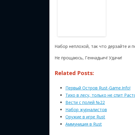
Набор неплохой, так что дерзайте и 
Не прощаюсь, Геннадьич! Удачи!
Related Posts:
Первый Остров Rust-Game.Info!
Тихо в лесу, только не спит Рас
Вести с полей №22
Набор журналистов
Оружие в игре Rust
Аммуниция в Rust