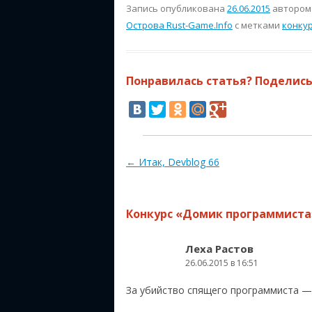
Запись опубликована
26.06.2015
авторо
Острова Rust-Game.Info
с метками
конкур
Понравилась статья? Поделись
Навигация по записям
←
Итак, Devblog 66
Конкурс «Домик программиста
Леха Растов
26.06.2015 в 16:51
За убийство спящего программиста — 