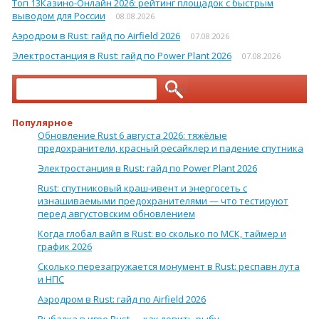
Топ 13Кaзинo-Oнлaйн 2026: рейтинг площадок с быстрым
выводом для России
08.08.2026
Аэродром в Rust: гайд по Airfield 2026
07.08.2026
Электростанция в Rust: гайд по Power Plant 2026
07.08.2026
Найти:
Популярное
Обновление Rust 6 августа 2026: тяжёлые
предохранители, красный ресайклер и падение спутника
Электростанция в Rust: гайд по Power Plant 2026
Rust: спутниковый краш-ивент и энергосеть с
изнашиваемыми предохранителями — что тестируют
перед августовским обновлением
Когда глобал вайп в Rust: во сколько по МСК, таймер и
график 2026
Сколько перезагружается монумент в Rust: респавн лута
и НПС
Аэродром в Rust: гайд по Airfield 2026