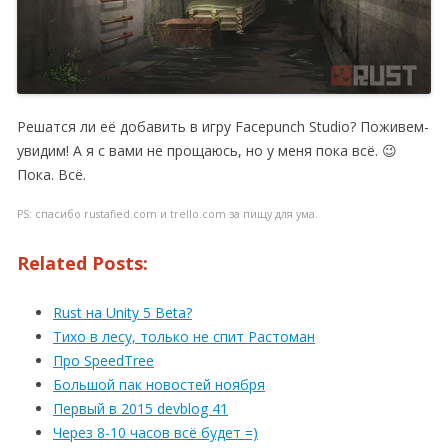
Решатся ли её добавить в игру Facepunch Studio? Поживем-
увидим! А я с вами не прощаюсь, но у меня пока всё. 😉
Пока. Всё.
PS: спасибо rustafied.com и trello.com за пищу для ума.
Related Posts:
Rust на Unity 5 Beta?
Тихо в лесу, только не спит Растоман
Про SpeedTree
Большой пак новостей ноября
Первый в 2015 devblog 41
Через 8-10 часов всё будет =)