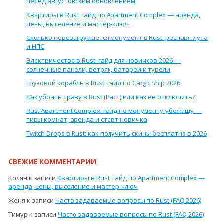
перед августовским обновлением
Квартиры в Rust: гайд по Apartment Complex — аренда,
цены, выселение и мастер-ключ
Сколько перезагружается монумент в Rust: респавн лута
и НПС
Электричество в Rust: гайд для новичков 2026 —
солнечные панели, ветряк, батареи и турели
Грузовой корабль в Rust: гайд по Cargo Ship 2026
Как убрать траву в Rust (Раст) или как её отключить?
Rust Apartment Complex: гайд по монументу-убежищу —
тиры комнат, аренда и старт новичка
Twitch Drops в Rust: как получить скины бесплатно в 2026
СВЕЖИЕ КОММЕНТАРИИ
Колян
к записи
Квартиры в Rust: гайд по Apartment Complex —
аренда, цены, выселение и мастер-ключ
Женя
к записи
Часто задаваемые вопросы по Rust (FAQ 2026)
Тимур
к записи
Часто задаваемые вопросы по Rust (FAQ 2026)