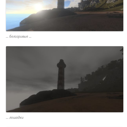
… белогривые …
… лошадки