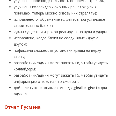
улучшена производительность во время стрельбы;
улучшены коллайдеры оконных решеток (как я
понимаю, теперь можно сквозь них стрелять);
исправлено отображение эффектов при установке
строительных блоков;
куклы существ и игроков реагируют на пули и удары;
исправлено, когда блоки не соединялись друг с
другом;
пофиксена сложность установки крыши на верху
стены;
разработчик/админ могут зажать F6, чтобы увидеть
коллайдеры;
разработчик/админ могут зажать F5, чтобы увидеть
информацию о том, на что смотрят;
добавлены консольные команды
givall
и
giveto
для
админа.
Отчет Гусмэна