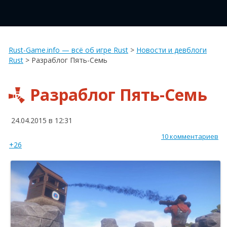
Rust-Game.info — всё об игре Rust
>
Новости и девблоги
Rust
>
Разраблог Пять-Семь
Разраблог Пять-Семь
24.04.2015 в 12:31
10 комментариев
+26