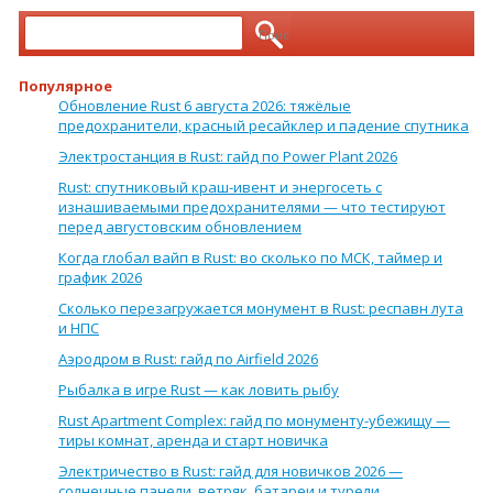
Найти:
Популярное
Обновление Rust 6 августа 2026: тяжёлые
предохранители, красный ресайклер и падение спутника
Электростанция в Rust: гайд по Power Plant 2026
Rust: спутниковый краш-ивент и энергосеть с
изнашиваемыми предохранителями — что тестируют
перед августовским обновлением
Когда глобал вайп в Rust: во сколько по МСК, таймер и
график 2026
Сколько перезагружается монумент в Rust: респавн лута
и НПС
Аэродром в Rust: гайд по Airfield 2026
Рыбалка в игре Rust — как ловить рыбу
Rust Apartment Complex: гайд по монументу-убежищу —
тиры комнат, аренда и старт новичка
Электричество в Rust: гайд для новичков 2026 —
солнечные панели, ветряк, батареи и турели