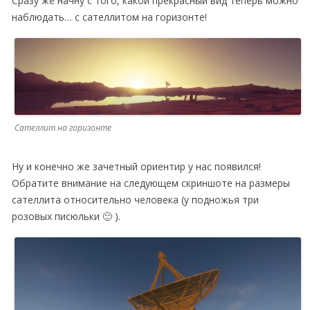
Сразу же начну с того, какой прекрасный вид теперь можно
наблюдать… с сателлитом на горизонте!
Сателлит на горизонте
Ну и конечно же зачетный ориентир у нас появился!
Обратите внимание на следующем скриншоте на размеры
сателлита относительно человека (у подножья три
розовых писюльки 🙂 ).