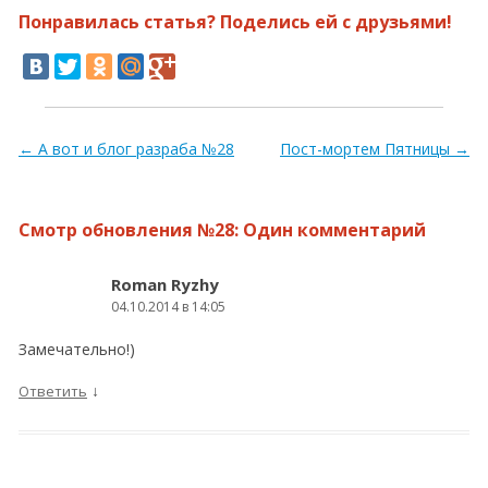
Понравилась статья? Поделись ей с друзьями!
Навигация по записям
←
А вот и блог разраба №28
Пост-мортем Пятницы
→
Смотр обновления №28
: Один комментарий
Roman Ryzhy
04.10.2014 в 14:05
Замечательно!)
↓
Ответить