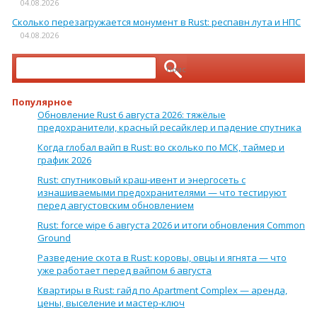
04.08.2026
Сколько перезагружается монумент в Rust: респавн лута и НПС
04.08.2026
Найти:
Популярное
Обновление Rust 6 августа 2026: тяжёлые
предохранители, красный ресайклер и падение спутника
Когда глобал вайп в Rust: во сколько по МСК, таймер и
график 2026
Rust: спутниковый краш-ивент и энергосеть с
изнашиваемыми предохранителями — что тестируют
перед августовским обновлением
Rust: force wipe 6 августа 2026 и итоги обновления Common
Ground
Разведение скота в Rust: коровы, овцы и ягнята — что
уже работает перед вайпом 6 августа
Квартиры в Rust: гайд по Apartment Complex — аренда,
цены, выселение и мастер-ключ