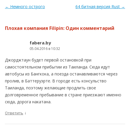
Навигация по записям
←
Немного острого
64 битная версия Rust
→
Плохая компания Filipin
: Один комментарий
fabera.by
05.04.2016 в 10:32
Джорджтаун будет первой остановкой при
самостоятельном прибытии из Таиланда. Сюда идут
автобусы из Бангкока, а поезда останавливаются через
пролив, в Баттеруэрте. В городе есть консульство
Таиланда, поэтому желающие продлить свое
долговременное пребывание в стране приезжают именно
сюда, дорога накатана.
↓
Ответить