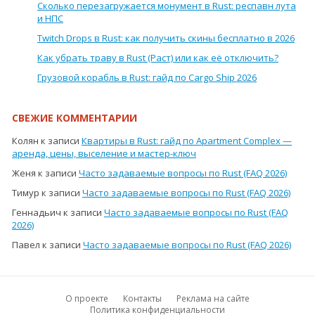
Сколько перезагружается монумент в Rust: респавн лута
и НПС
Twitch Drops в Rust: как получить скины бесплатно в 2026
Как убрать траву в Rust (Раст) или как её отключить?
Грузовой корабль в Rust: гайд по Cargo Ship 2026
СВЕЖИЕ КОММЕНТАРИИ
Колян
к записи
Квартиры в Rust: гайд по Apartment Complex —
аренда, цены, выселение и мастер-ключ
Женя
к записи
Часто задаваемые вопросы по Rust (FAQ 2026)
Тимур
к записи
Часто задаваемые вопросы по Rust (FAQ 2026)
Геннадьич
к записи
Часто задаваемые вопросы по Rust (FAQ
2026)
Павел
к записи
Часто задаваемые вопросы по Rust (FAQ 2026)
О проекте
Контакты
Реклама на сайте
Политика конфиденциальности