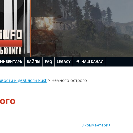
ИНВЕНТАРЬ
ВАЙПЫ
FAQ
LEGACY
НАШ КАНАЛ
АЧИНАЕТСЯ RUST
вости и девблоги Rust
>
Немного острого
ЛЕМ ГЕННАДЬИЧА
ого
ТРОИТЬ ДОМ
ИТЬ
RUST
АГИ И ПОДНЯТЬ FPS
3 комментария