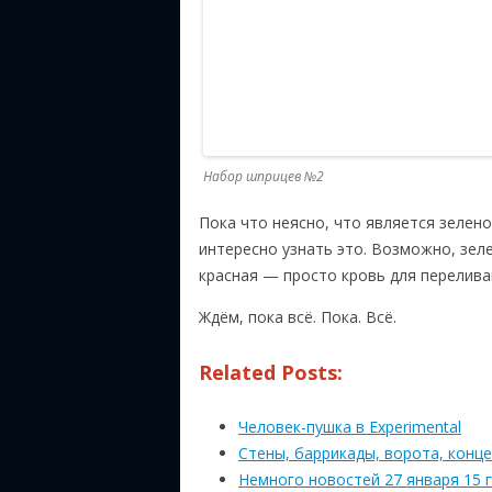
Набор шприцев №2
Пока что неясно, что является зелено
интересно узнать это. Возможно, зел
красная — просто кровь для перелив
Ждём, пока всё. Пока. Всё.
Related Posts:
Человек-пушка в Experimental
Стены, баррикады, ворота, конце
Немного новостей 27 января 15 