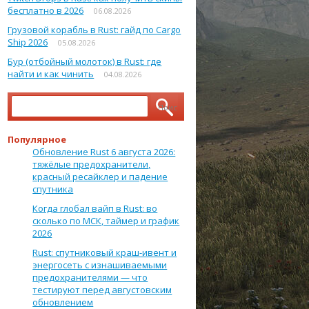
бесплатно в 2026
06.08.2026
Грузовой корабль в Rust: гайд по Cargo
Ship 2026
05.08.2026
Бур (отбойный молоток) в Rust: где
найти и как чинить
04.08.2026
Найти:
Популярное
Обновление Rust 6 августа 2026:
тяжёлые предохранители,
красный ресайклер и падение
спутника
Когда глобал вайп в Rust: во
сколько по МСК, таймер и график
2026
Rust: спутниковый краш-ивент и
энергосеть с изнашиваемыми
предохранителями — что
тестируют перед августовским
обновлением