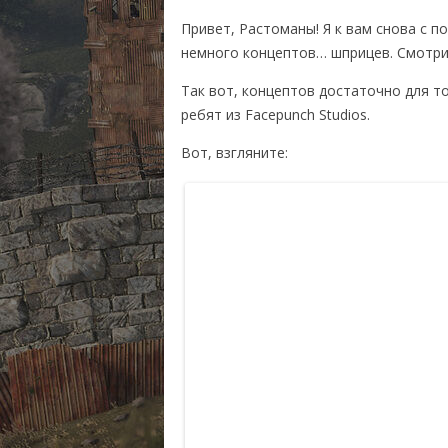
RUST ИЛИ DAYZ?
СИСТЕМН
Привет, Растоманы! Я к вам снова с п
МОНИТОРИНГ СЕРВЕ
КУПИТЬ R
немного концептов… шприцев. Смотр
КАРТА РАЗРАБОТКИ
Так вот, концептов достаточно для т
ребят из Facepunch Studios.
RUST ВИДЕО
Вот, взгляните: