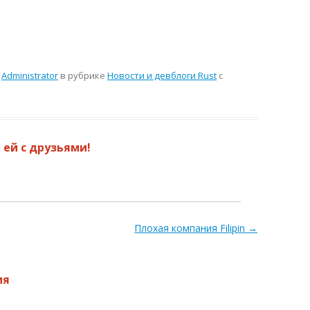
м
Administrator
в рубрике
Новости и девблоги Rust
с
 ей с друзьями!
Плохая компания Filipin
→
ия