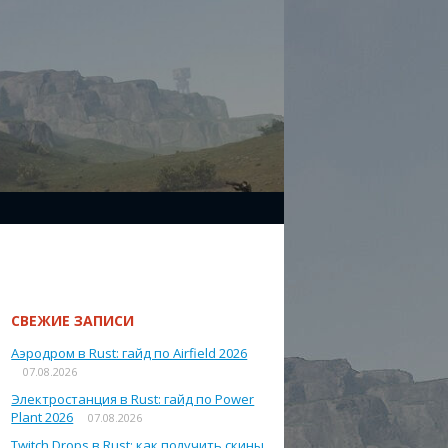
СВЕЖИЕ ЗАПИСИ
Аэродром в Rust: гайд по Airfield 2026
07.08.2026
Электростанция в Rust: гайд по Power
Plant 2026
07.08.2026
Twitch Drops в Rust: как получить скины