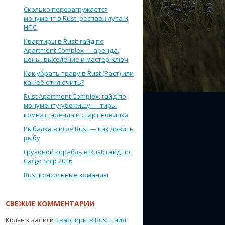
Сколько перезагружается
монумент в Rust: респавн лута и
НПС
Квартиры в Rust: гайд по
Apartment Complex — аренда,
цены, выселение и мастер-ключ
Как убрать траву в Rust (Раст) или
как её отключить?
Rust Apartment Complex: гайд по
монументу-убежищу — тиры
комнат, аренда и старт новичка
Рыбалка в игре Rust — как ловить
рыбу
Грузовой корабль в Rust: гайд по
Cargo Ship 2026
Rust консольные команды
СВЕЖИЕ КОММЕНТАРИИ
Колян
к записи
Квартиры в Rust: гайд