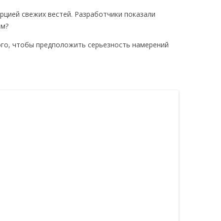
ЫЕ ТРЕБОВАНИЯ
орцией свежих вестей. Разработчики показали
РОВ
UST В STEAM
им?
ого, чтобы предположить серьезность намерений