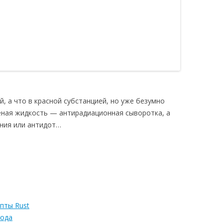
й, а что в красной субстанцией, но уже безумно
еная жидкость — антирадиационная сыворотка, а
ания или антидот…
пты Rust
года