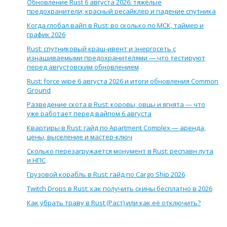
Обновление Rust 6 августа 2026: тяжёлые
предохранители, красный ресайклер и падение спутника
Когда глобал вайп в Rust: во сколько по МСК, таймер и
график 2026
Rust: спутниковый краш-ивент и энергосеть с
изнашиваемыми предохранителями — что тестируют
перед августовским обновлением
Rust: force wipe 6 августа 2026 и итоги обновления Common
Ground
Разведение скота в Rust: коровы, овцы и ягнята — что
уже работает перед вайпом 6 августа
Квартиры в Rust: гайд по Apartment Complex — аренда,
цены, выселение и мастер-ключ
Сколько перезагружается монумент в Rust: респавн лута
и НПС
Грузовой корабль в Rust: гайд по Cargo Ship 2026
Twitch Drops в Rust: как получить скины бесплатно в 2026
Как убрать траву в Rust (Раст) или как её отключить?