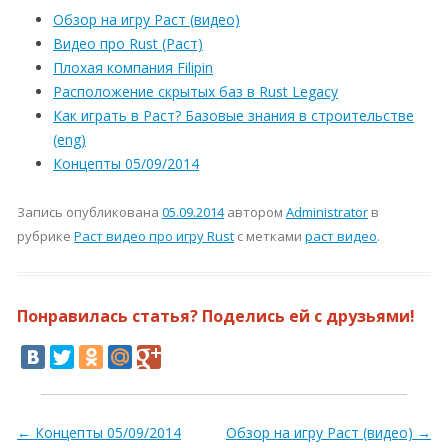
Обзор на игру Раст (видео)
Видео про Rust (Раст)
Плохая компания Filipin
Расположение скрытых баз в Rust Legacy
Как играть в Раст? Базовые знания в строительстве
(eng)
Концепты 05/09/2014
Запись опубликована
05.09.2014
автором
Administrator
в
рубрике
Раст видео про игру Rust
с метками
раст видео
.
Понравилась статья? Поделись ей с друзьями!
Навигация по записям
←
Концепты 05/09/2014
Обзор на игру Раст (видео)
→