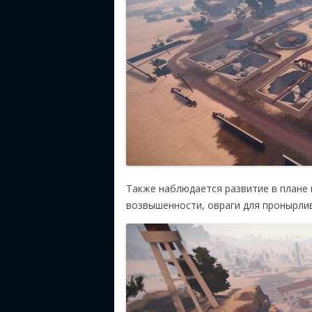
Также наблюдается развитие в плане 
возвышенности, овраги для пронырли