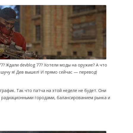
ЫЕ ТРЕБОВАНИЯ
РОВ
UST В STEAM
 77? Ждали devblog 77? Хотели моды на оружие? А что
 шучу я! Дев вышел! И прямо сейчас — перевод!
график.
Т
ак что
патча
на этой неделе не будет.
Они
радиационными городами
,
балансированием рынка
и