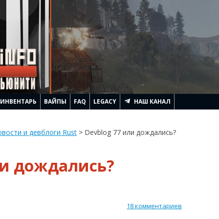
ИНВЕНТАРЬ
ВАЙПЫ
FAQ
LEGACY
НАШ КАНАЛ
АЧИНАЕТСЯ RUST
вости и девблоги Rust
>
Devblog 77 или дождались?
ЛЕМ ГЕННАДЬИЧА
ли дождались?
ТРОИТЬ ДОМ
ИТЬ
RUST
АГИ И ПОДНЯТЬ FPS
18 комментариев