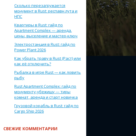
Сколько перезагружается
монумент в Rust: респавн лута и
НПС
Квартиры в Rust: гайд по
Apartment Complex — аренда,
цены, выселение и мастер-ключ
Электростанция в Rust: гайд по
Power Plant 2026
Как убрать траву в Rust (Раст) или
как её отключить?
Рыбалка в игре Rust — как ловить
рыбу
Rust Apartment Complex: гайд по
монументу-убежищу — тиры
комнат, аренда и старт новичка
Грузовой корабль в Rust: гайд по
Cargo Ship 2026
СВЕЖИЕ КОММЕНТАРИИ