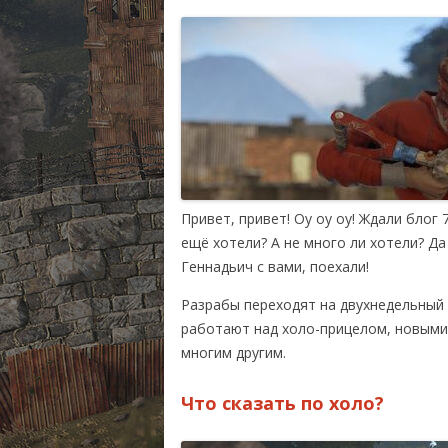
RUST ИЛИ DAYZ?
СИСТЕМН
МОНИТОРИНГ СЕРВЕ
КУПИТЬ R
КАРТА РАЗРАБОТКИ
RUST ВИДЕО
Привет, привет! Оу оу оу! Ждали блог
ещё хотели? А не много ли хотели? Да
Геннадьич с вами, поехали!
Разрабы
переходят на
двухнедельный
работают
на
д холо-прицелом,
новыми
многим другим.
Что сказать по холо?