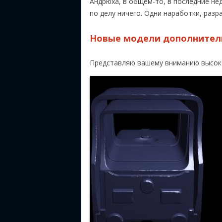
Андрюха, в общем-то, в последние нед
по делу ничего. Одни наработки, разр
Новые модели дополнител
Представляю вашему вниманию высок