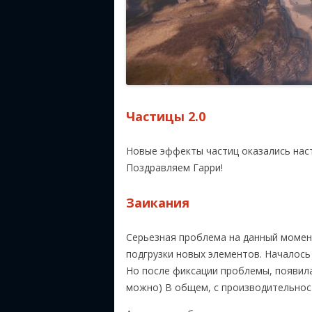
Частицы 2.0
Новые эффекты частиц оказались нас
Поздравляем Гарри!
Заикания
Серьезная проблема на данный момен
подгрузки новых элементов. Началось
Но после фиксации проблемы, появила
можно) В общем, с производительнос