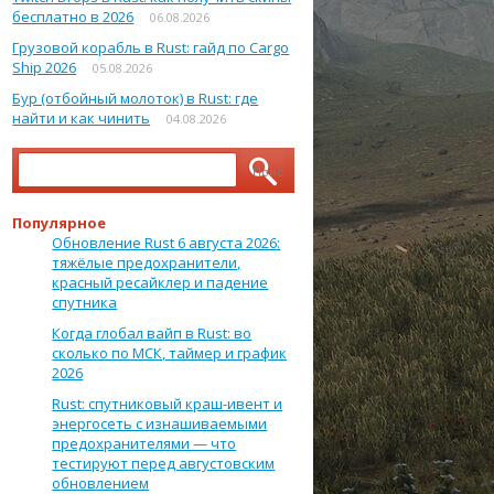
бесплатно в 2026
06.08.2026
Грузовой корабль в Rust: гайд по Cargo
Ship 2026
05.08.2026
Бур (отбойный молоток) в Rust: где
найти и как чинить
04.08.2026
Найти:
Популярное
Обновление Rust 6 августа 2026:
тяжёлые предохранители,
красный ресайклер и падение
спутника
Когда глобал вайп в Rust: во
сколько по МСК, таймер и график
2026
Rust: спутниковый краш-ивент и
энергосеть с изнашиваемыми
предохранителями — что
тестируют перед августовским
обновлением