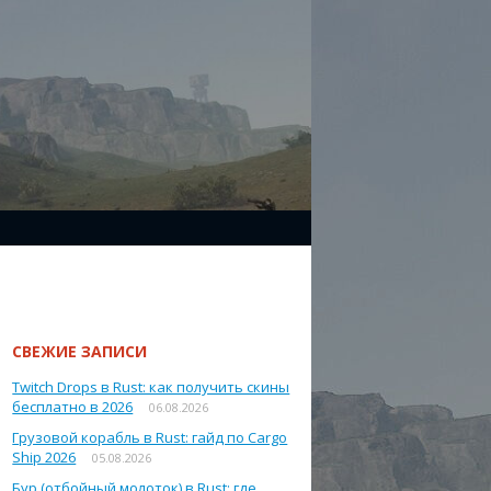
СВЕЖИЕ ЗАПИСИ
Twitch Drops в Rust: как получить скины
бесплатно в 2026
06.08.2026
Грузовой корабль в Rust: гайд по Cargo
Ship 2026
05.08.2026
Бур (отбойный молоток) в Rust: где