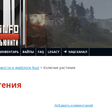
ИНВЕНТАРЬ
ВАЙПЫ
FAQ
LEGACY
НАШ КАНАЛ
АЧИНАЕТСЯ RUST
вости и девблоги Rust
>
Колючие растения
ЛЕМ ГЕННАДЬИЧА
тения
ТРОИТЬ ДОМ
ИТЬ
RUST
АГИ И ПОДНЯТЬ FPS
Добавить комментарий