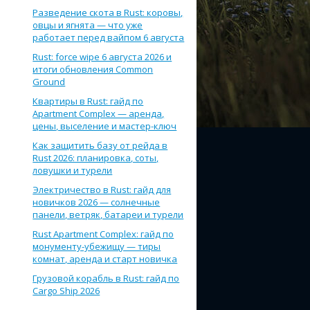
Разведение скота в Rust: коровы,
овцы и ягнята — что уже
работает перед вайпом 6 августа
Rust: force wipe 6 августа 2026 и
итоги обновления Common
Ground
Квартиры в Rust: гайд по
Apartment Complex — аренда,
цены, выселение и мастер-ключ
Как защитить базу от рейда в
Rust 2026: планировка, соты,
ловушки и турели
Электричество в Rust: гайд для
новичков 2026 — солнечные
панели, ветряк, батареи и турели
Rust Apartment Complex: гайд по
монументу-убежищу — тиры
комнат, аренда и старт новичка
Грузовой корабль в Rust: гайд по
Cargo Ship 2026