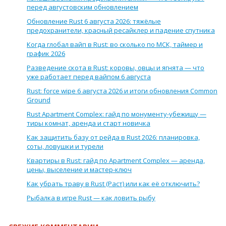
перед августовским обновлением
Обновление Rust 6 августа 2026: тяжёлые
предохранители, красный ресайклер и падение спутника
Когда глобал вайп в Rust: во сколько по МСК, таймер и
график 2026
Разведение скота в Rust: коровы, овцы и ягнята — что
уже работает перед вайпом 6 августа
Rust: force wipe 6 августа 2026 и итоги обновления Common
Ground
Rust Apartment Complex: гайд по монументу-убежищу —
тиры комнат, аренда и старт новичка
Как защитить базу от рейда в Rust 2026: планировка,
соты, ловушки и турели
Квартиры в Rust: гайд по Apartment Complex — аренда,
цены, выселение и мастер-ключ
Как убрать траву в Rust (Раст) или как её отключить?
Рыбалка в игре Rust — как ловить рыбу