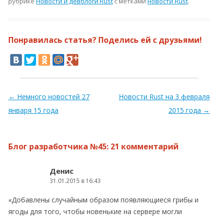
рубрике
Новости и девблоги Rust
с метками
новости Rust
.
Понравилась статья? Поделись ей с друзьями!
Навигация по записям
←
Немного новостей 27
Новости Rust на 3 февраля
января 15 года
2015 года
→
Блог разработчика №45
: 21 комментарий
Денис
31.01.2015 в 16:43
«Добавлены случайным образом появляющиеся грибы и
ягоды для того, чтобы новенькие на сервере могли