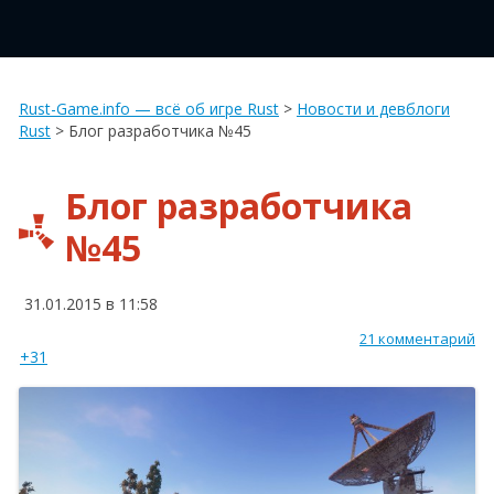
Rust-Game.info — всё об игре Rust
>
Новости и девблоги
Rust
>
Блог разработчика №45
Блог разработчика
№45
31.01.2015 в 11:58
21 комментарий
+31