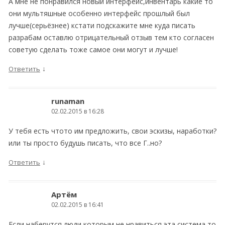
А мне не понравился новый интерфейс,инвентарь какие то
они мультяшные особенно интерфейс прошлый был
лучше(серьёзнее) кстати подскажите мне куда писать
разрабам оставлю отрицательный отзыв тем кто согласен
советую сделать тоже самое они могут и лучше!
↓
Ответить
runaman
02.02.2015 в 16:28
У тебя есть чтото им предложить, свои эскизы, наработки?
или ты просто будушь писать, что все Г..но?
↓
Ответить
Артём
02.02.2015 в 16:41
Если наберутся люди которым не нравиться эта система то