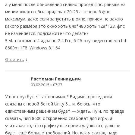
а у меня после обновления сильно просел фпс. раньше на
минималках он был приделах 20-25 а теперь 6 фпс
максимум, даже если запустить в окне. причем не важно
какого размера это окно хоть 640*480 хоть 128*128. фпс
не изменяется. подскажите что делать?
З.Ы. ттх компа: 4 ядра по 2.4 Ггц. 6 Гб озу. видео radeon hd
8600m 1Гб. Windows 8.1 64
↓
Ответить
Растоман Геннадьич
03.02.2015 в 07:27
У вас ноутбук, я так понимаю? Видимо, проседания
связаны с новой бетой Unity 5… и, боюсь, что
единственным решением будет — ждать. Ну и, по правде
сказать, чип 8600 откровенно слабоват для игры, а
учитывая то, что графику все время улучшают, дальше
будет ещё больше требований. Но, как я сказал, надо