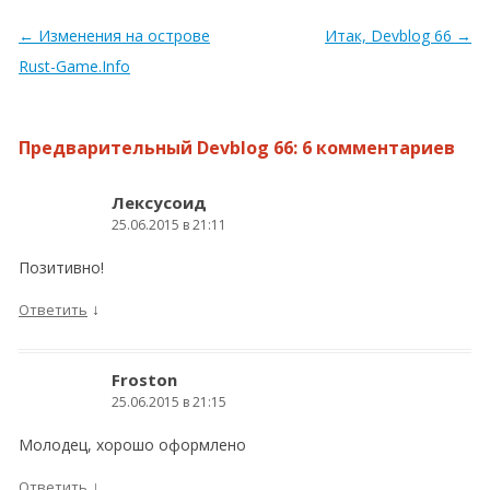
Навигация по записям
←
Изменения на острове
Итак, Devblog 66
→
Rust-Game.Info
Предварительный Devblog 66
: 6 комментариев
Лексусоид
25.06.2015 в 21:11
Позитивно!
↓
Ответить
Froston
25.06.2015 в 21:15
Молодец, хорошо оформлено
↓
Ответить