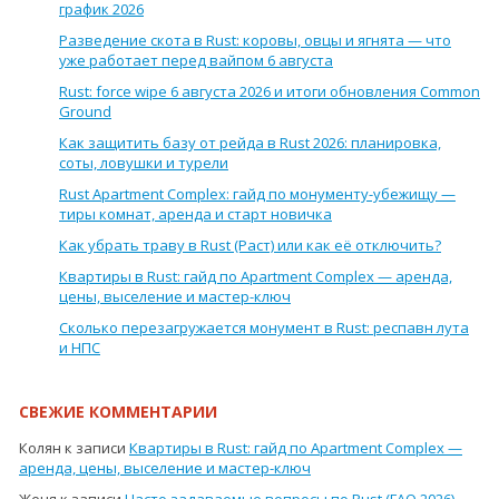
график 2026
Разведение скота в Rust: коровы, овцы и ягнята — что
уже работает перед вайпом 6 августа
Rust: force wipe 6 августа 2026 и итоги обновления Common
Ground
Как защитить базу от рейда в Rust 2026: планировка,
соты, ловушки и турели
Rust Apartment Complex: гайд по монументу-убежищу —
тиры комнат, аренда и старт новичка
Как убрать траву в Rust (Раст) или как её отключить?
Квартиры в Rust: гайд по Apartment Complex — аренда,
цены, выселение и мастер-ключ
Сколько перезагружается монумент в Rust: респавн лута
и НПС
СВЕЖИЕ КОММЕНТАРИИ
Колян
к записи
Квартиры в Rust: гайд по Apartment Complex —
аренда, цены, выселение и мастер-ключ