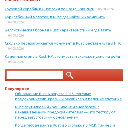
Грузовой корабль в Rust: гайд по Cargo Ship 2026
05.08.2026
Бур (отбойный молоток) в Rust: где найти и как чинить
04.08.2026
Баллистическая броня в Rust: характеристики и где взять
04.08.2026
Сколько перезагружается монумент в Rust: респавн лута и НПС
04.08.2026
Каменная стена в Rust: HP, стоимость и сколько нужно на рейд
04.08.2026
Найти:
Популярное
Обновление Rust 6 августа 2026: тяжёлые
предохранители, красный ресайклер и падение спутника
Rust: спутниковый краш-ивент и энергосеть с
изнашиваемыми предохранителями — что тестируют
перед августовским обновлением
Когда глобал вайп в Rust: во сколько по МСК, таймер и