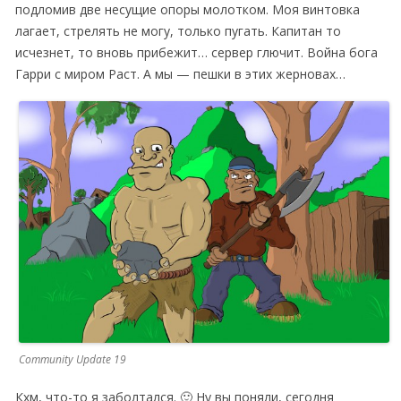
подломив две несущие опоры молотком. Моя винтовка
лагает, стрелять не могу, только пугать. Капитан то
исчезнет, то вновь прибежит… сервер глючит. Война бога
Гарри с миром Раст. А мы — пешки в этих жерновах…
Community Update 19
Кхм, что-то я заболтался. 🙂 Ну вы поняли, сегодня