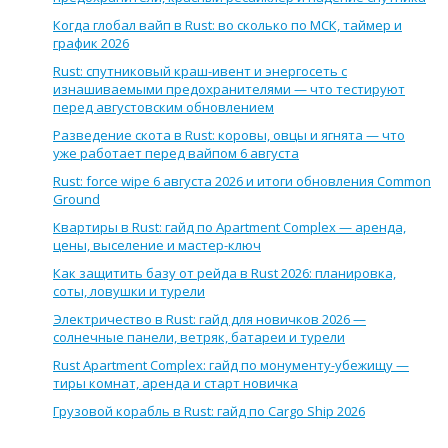
Когда глобал вайп в Rust: во сколько по МСК, таймер и
график 2026
Rust: спутниковый краш-ивент и энергосеть с
изнашиваемыми предохранителями — что тестируют
перед августовским обновлением
Разведение скота в Rust: коровы, овцы и ягнята — что
уже работает перед вайпом 6 августа
Rust: force wipe 6 августа 2026 и итоги обновления Common
Ground
Квартиры в Rust: гайд по Apartment Complex — аренда,
цены, выселение и мастер-ключ
Как защитить базу от рейда в Rust 2026: планировка,
соты, ловушки и турели
Электричество в Rust: гайд для новичков 2026 —
солнечные панели, ветряк, батареи и турели
Rust Apartment Complex: гайд по монументу-убежищу —
тиры комнат, аренда и старт новичка
Грузовой корабль в Rust: гайд по Cargo Ship 2026