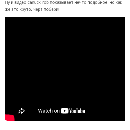
Ну и видео canuck_rob показывает нечто подобное, но как
же это круто, черт побери!