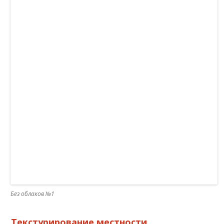
Без облаков №1
Текстурирование местности