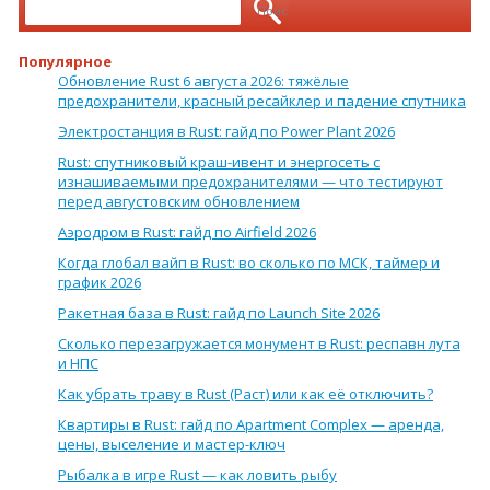
Популярное
Обновление Rust 6 августа 2026: тяжёлые
предохранители, красный ресайклер и падение спутника
Электростанция в Rust: гайд по Power Plant 2026
Rust: спутниковый краш-ивент и энергосеть с
изнашиваемыми предохранителями — что тестируют
перед августовским обновлением
Аэродром в Rust: гайд по Airfield 2026
Когда глобал вайп в Rust: во сколько по МСК, таймер и
график 2026
Ракетная база в Rust: гайд по Launch Site 2026
Сколько перезагружается монумент в Rust: респавн лута
и НПС
Как убрать траву в Rust (Раст) или как её отключить?
Квартиры в Rust: гайд по Apartment Complex — аренда,
цены, выселение и мастер-ключ
Рыбалка в игре Rust — как ловить рыбу