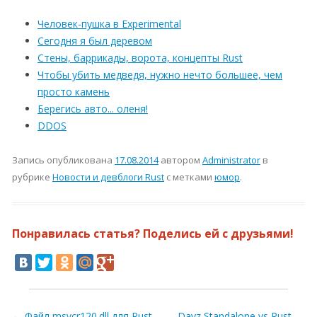
Человек-пушка в Experimental
Сегодня я был деревом
Стены, баррикады, ворота, концепты Rust
Чтобы убить медведя, нужно нечто большее, чем
просто камень
Берегись авто... оленя!
DDOS
Запись опубликована
17.08.2014
автором
Administrator
в
рубрике
Новости и девблоги Rust
с метками
юмор
.
Понравилась статья? Поделись ей с друзьями!
Навигация по записям
←
Файл msvcr120.dll для Rust
Dayz Standalone vs Rust —