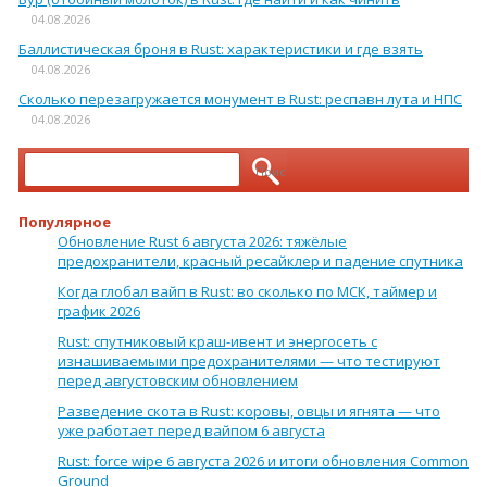
04.08.2026
Баллистическая броня в Rust: характеристики и где взять
04.08.2026
Сколько перезагружается монумент в Rust: респавн лута и НПС
04.08.2026
Найти:
Популярное
Обновление Rust 6 августа 2026: тяжёлые
предохранители, красный ресайклер и падение спутника
Когда глобал вайп в Rust: во сколько по МСК, таймер и
график 2026
Rust: спутниковый краш-ивент и энергосеть с
изнашиваемыми предохранителями — что тестируют
перед августовским обновлением
Разведение скота в Rust: коровы, овцы и ягнята — что
уже работает перед вайпом 6 августа
Rust: force wipe 6 августа 2026 и итоги обновления Common
Ground