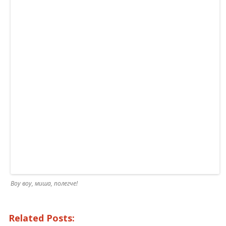
Воу воу, миша, полегче!
Related Posts: