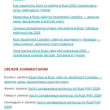
Как защитить базу от рейда в Rust 2026: планировка,
соты, ловушки и турели
Квартиры в Rust: гайд по Apartment Complex — аренда,
цены, выселение и мастер-ключ
Сколько взрывчатки нужно для рейда в Rust: таблица
рейд-костов 2026
Rust Apartment Complex: гайд по монументу-убежищу —
тиры комнат, аренда и старт новичка
Электричество в Rust: гайд для новичков 2026 —
солнечные панели, ветряк, батареи и турели
СВЕЖИЕ КОММЕНТАРИИ
Колян
к записи
Квартиры в Rust: гайд по Apartment Complex —
аренда, цены, выселение и мастер-ключ
Женя
к записи
Часто задаваемые вопросы по Rust (FAQ 2026)
Тимур
к записи
Часто задаваемые вопросы по Rust (FAQ 2026)
Геннадьич
к записи
Часто задаваемые вопросы по Rust (FAQ
2026)